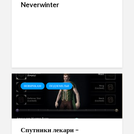
Neverwinter
НОВИЧКАМ
ПОДЗЕМЕЛЬЯ
Спутники лекари –