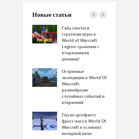
Новые статьи
 и сравнение
Гайд советы и
P
 моделей
стратегии игры в
в
нажей в WoW
World of Warcraft
с
rds of Draenor
Legion: сражения с
вторжениями
О
ыбрать
демонов!
р
альную
и
ровку на 110
Островные
м
 в World Of
экспедиции в World Of
W
ft Legion:
Warcraft:
в
ные советы и
разнообразие
д
ендации
случайных событий и
э
вторжений
одство по
П
чению питомца
Гид по артефакту
п
ры для
фрост мага в World Of
А
ков в World of
Warcraft в условиях
п
aft Legion
полярной ночи
W