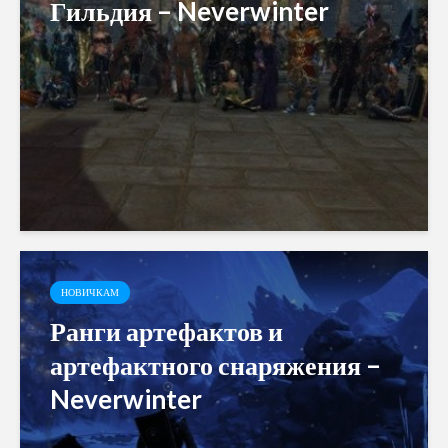
Гильдия – Neverwinter
НОВИЧКАМ
Ранги артефактов и
артефактного снаряжения –
Neverwinter