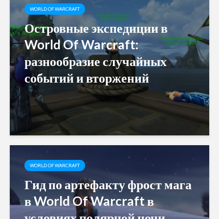
WORLD OF WARCRAFT
Островные экспедиции в
World Of Warcraft:
разнообразие случайных
событий и вторжений
WORLD OF WARCRAFT
Гид по артефакту фрост мага
в World Of Warcraft в
условиях полярной ночи