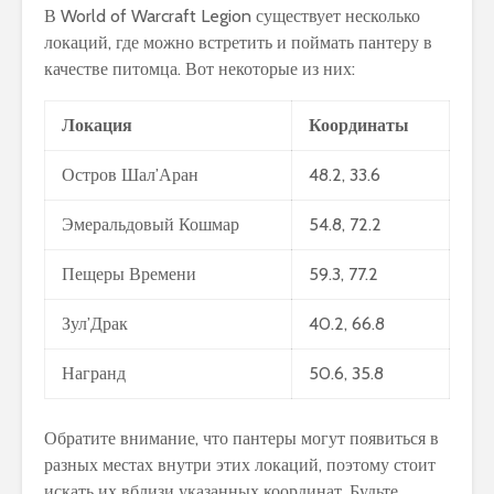
В World of Warcraft Legion существует несколько
локаций, где можно встретить и поймать пантеру в
качестве питомца. Вот некоторые из них:
Локация
Координаты
Остров Шал’Аран
48.2, 33.6
Эмеральдовый Кошмар
54.8, 72.2
Пещеры Времени
59.3, 77.2
Зул’Драк
40.2, 66.8
Награнд
50.6, 35.8
Обратите внимание, что пантеры могут появиться в
разных местах внутри этих локаций, поэтому стоит
искать их вблизи указанных координат. Будьте