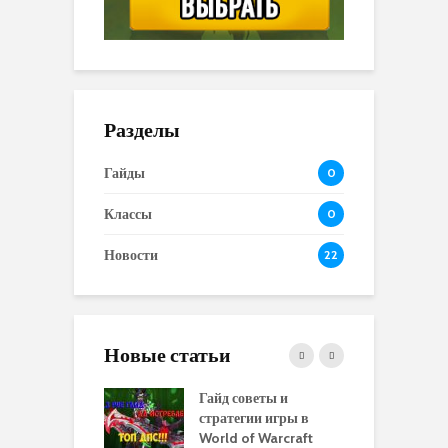
Разделы
Гайды
0
Классы
0
Новости
22
Новые статьи
 и сравнение
Гайд советы и
P
 моделей
стратегии игры в
в
нажей в WoW
World of Warcraft
с