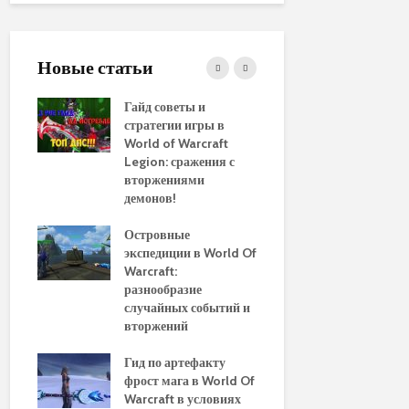
Новые статьи
ние
Гайд советы и
PvP гайд п
стратегии игры в
в World of 
WoW
World of Warcraft
стратегии 
aenor
Legion: сражения с
вторжениями
Обновленн
демонов!
руководств
использов
10
Островные
макросов д
Of
экспедиции в World Of
World of Wa
:
Warcraft:
выбор луч
ы и
разнообразие
для макси
случайных событий и
эффективн
вторжений
Путеводите
томца
Гид по артефакту
перемещен
фрост мага в World Of
Азероту: к
ld of
Warcraft в условиях
передвигат