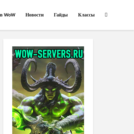
ов WoW
Новости
Гайды
Классы