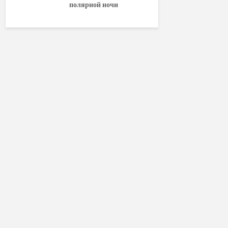
полярной ночи
World of W