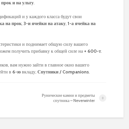
 прок и на ульту
.
ификаций и у каждого класса будут свои
ка на прок
,
3-и ячейки на атаку
,
1-а ячейка на
PvP гайд по ММ ханту
Обзор и сравне
в World of Warcraft:
новых моделей
ктеристики и поднимает общую силу вашего
стратегии и тактики
персонажей в 
Warlords of Dr
 можем получить прибавку к общей силе на
+ 600-т
.
Обновленное
руководство по
Как выбрать
ов, вам нужно зайти в главное окно вашего
использованию
оптимальную
рейти в
6-ю
вкладу,
Спутники /
Companions
.
макросов для воина в
экипировку на 1
World of Warcraft:
уровне в World 
выбор лучших команд
Warcraft Legion
для максимальной
полезные совет
Рунические камни и предметы
эффективности
рекомендации
спутника – Neverwinter
Путеводитель по
Руководство по
перемещению по
приручению пи
Азероту: как
Пантеры для
передвигаться в игре
охотников в Wor