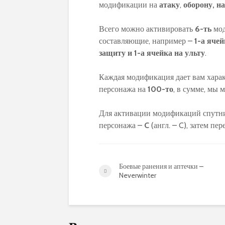
модификации на
атаку
,
оборону, на
Всего можно активировать
6-ть
мод
составляющие, например –
1-а
ячей
защиту и 1-а ячейка на ульту
.
Каждая модификация дает вам хара
персонажа на
100-то
, в сумме, мы
Для активации модификаций спутник
персонажа –
C
(англ. – C), затем пе
Боевые ранения и аптечки –
Neverwinter