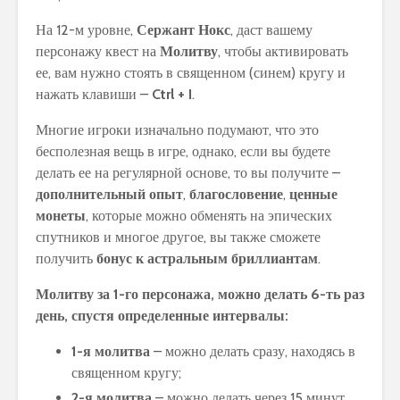
На 12-м уровне,
Сержант Нокс
, даст вашему
персонажу квест на
Молитву
, чтобы активировать
ее, вам нужно стоять в священном (синем) кругу и
нажать клавиши –
Ctrl
+
I
.
Многие игроки изначально подумают, что это
бесполезная вещь в игре, однако, если вы будете
делать ее на регулярной основе, то вы получите –
дополнительный опыт
,
благословение
,
ценные
монеты
, которые можно обменять на эпических
спутников и многое другое, вы также сможете
получить
бонус к астральным бриллиантам
.
Молитву за 1-го персонажа, можно делать 6-ть раз
день, спустя определенные интервалы:
1-я молитва
– можно делать сразу, находясь в
священном кругу;
2-я молитва
– можно делать через 15 минут,