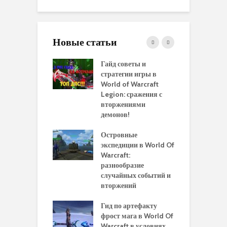
Новые статьи
 и сравнение
Гайд советы и
P
 моделей
стратегии игры в
в
нажей в WoW
World of Warcraft
с
rds of Draenor
Legion: сражения с
вторжениями
О
ыбрать
демонов!
р
альную
и
ровку на 110
Островные
м
 в World Of
экспедиции в World Of
W
ft Legion:
Warcraft:
в
ные советы и
разнообразие
д
ендации
случайных событий и
э
вторжений
одство по
П
чению питомца
Гид по артефакту
п
ры для
фрост мага в World Of
А
ков в World of
Warcraft в условиях
п