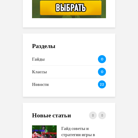
Разделы
Гайды
0
Классы
0
Новости
22
Новые статьи
 и сравнение
Гайд советы и
P
 моделей
стратегии игры в
в