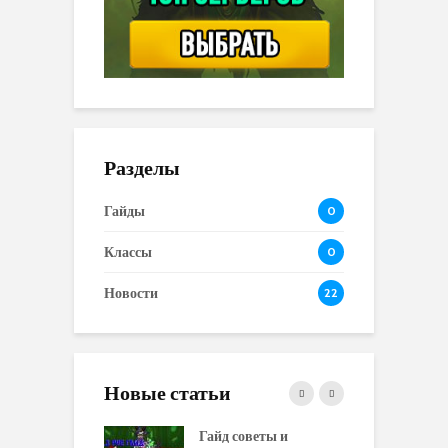
Разделы
Гайды
0
Классы
0
Новости
22
Новые статьи
 и сравнение
Гайд советы и
P