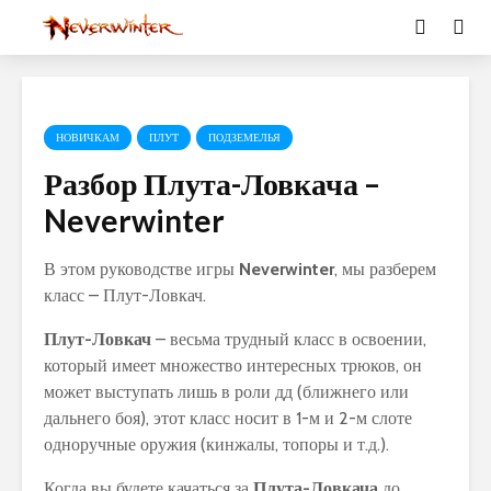
НОВИЧКАМ
ПЛУТ
ПОДЗЕМЕЛЬЯ
Разбор Плута-Ловкача –
Neverwinter
В этом руководстве игры
Neverwinter
, мы разберем
класс – Плут-Ловкач.
Плут-Ловкач
– весьма трудный класс в освоении,
который имеет множество интересных трюков, он
может выступать лишь в роли дд (ближнего или
дальнего боя), этот класс носит в 1-м и 2-м слоте
одноручные оружия (кинжалы, топоры и т.д.).
Когда вы будете качаться за
Плута-Ловкача
до