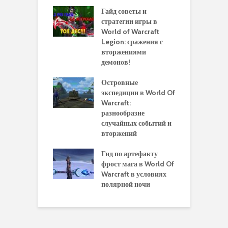
 и сравнение
Гайд советы и
P
 моделей
стратегии игры в
в
нажей в WoW
World of Warcraft
с
rds of Draenor
Legion: сражения с
вторжениями
О
ыбрать
демонов!
р
альную
и
ровку на 110
Островные
м
 в World Of
экспедиции в World Of
W
ft Legion:
Warcraft:
в
ные советы и
разнообразие
д
ендации
случайных событий и
э
вторжений
одство по
П
чению питомца
Гид по артефакту
п
ры для
фрост мага в World Of
А
ков в World of
Warcraft в условиях
п
aft Legion
полярной ночи
W