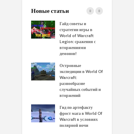
Новые статьи
 и сравнение
Гайд советы и
P
 моделей
стратегии игры в
в
нажей в WoW
World of Warcraft
с
rds of Draenor
Legion: сражения с
вторжениями
О
ыбрать
демонов!
р
альную
и
ровку на 110
Островные
м
 в World Of
экспедиции в World Of
W
ft Legion:
Warcraft:
в
ные советы и
разнообразие
д
ендации
случайных событий и
э
вторжений
одство по
П
чению питомца
Гид по артефакту
п
ры для
фрост мага в World Of
А
ков в World of
Warcraft в условиях
п
aft Legion
полярной ночи
W