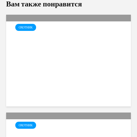
Вам также понравится
ОХОТНИК
Навыки Следопыта –
Neverwinter
ОХОТНИК
Специализация