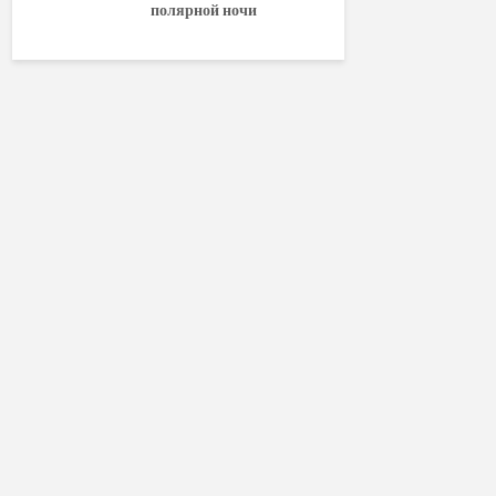
полярной ночи
World of W