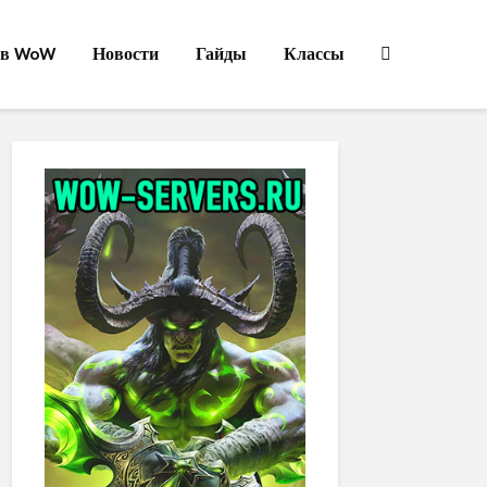
ов WoW
Новости
Гайды
Классы