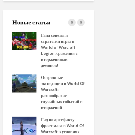
Новые статьи
ние
Гайд советы и
PvP гайд п
стратегии игры в
в World of 
WoW
World of Warcraft
стратегии 
aenor
Legion: сражения с
вторжениями
Обновленн
демонов!
руководств
использов
10
Островные
макросов д
Of
экспедиции в World Of
World of Wa
:
Warcraft:
выбор луч
ы и
разнообразие
для макси
случайных событий и
эффективн
вторжений
Путеводите
томца
Гид по артефакту
перемещен
фрост мага в World Of
Азероту: к
ld of
Warcraft в условиях
передвигат