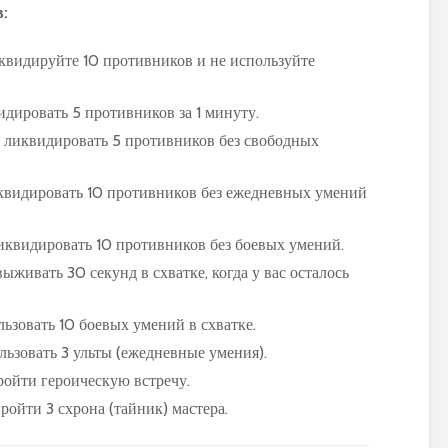
:
квидируйте 10 противников и не используйте
идировать 5 противников за 1 минуту.
PvP гайд по ММ ханту
Обзор и сравне
в World of Warcraft:
новых моделей
, ликвидировать 5 противников без свободных
стратегии и тактики
персонажей в 
Warlords of Dr
иквидировать 10 противников без ежедневных умений
Обновленное
руководство по
Как выбрать
использованию
оптимальную
иквидировать 10 противников без боевых умений.
макросов для воина в
экипировку на 1
ыживать 30 секунд в схватке, когда у вас осталось
World of Warcraft:
уровне в World 
выбор лучших команд
Warcraft Legion
для максимальной
полезные совет
льзовать 10 боевых умений в схватке.
эффективности
рекомендации
льзовать 3 ульты (ежедневные умения).
Путеводитель по
Руководство по
ройти героическую встречу.
перемещению по
приручению пи
ройти 3 схрона (тайник) мастера.
Азероту: как
Пантеры для
передвигаться в игре
охотников в Wor