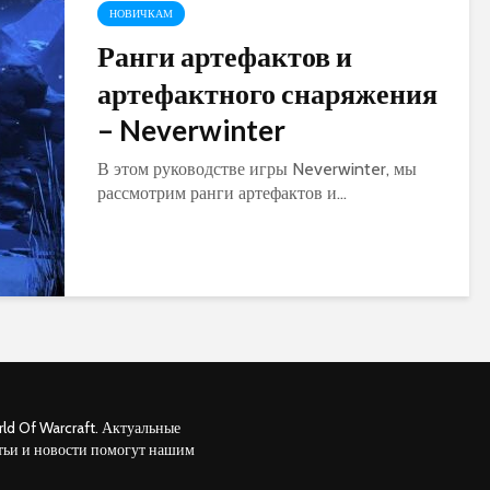
НОВИЧКАМ
Ранги артефактов и
артефактного снаряжения
– Neverwinter
В этом руководстве игры Neverwinter, мы
рассмотрим ранги артефактов и...
ld Of Warcraft. Актуальные
тьи и новости помогут нашим