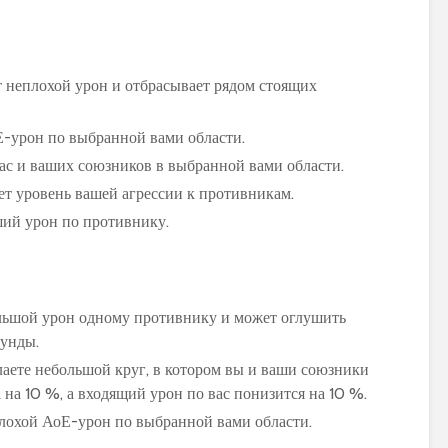
 неплохой урон и отбрасывает рядом стоящих
PvP гайд по ММ ханту
Обзор и сравне
-урон по выбранной вами области.
в World of Warcraft:
новых моделей
стратегии и тактики
персонажей в 
вас и ваших союзников в выбранной вами области.
Warlords of Dr
ет уровень вашей агрессии к противникам.
Обновленное
руководство по
Как выбрать
ий урон по противнику.
использованию
оптимальную
макросов для воина в
экипировку на 1
World of Warcraft:
уровне в World 
выбор лучших команд
Warcraft Legion
льшой урон одному противнику и может оглушить
для максимальной
полезные совет
эффективности
рекомендации
кунды.
лаете небольшой круг, в котором вы и ваши союзники
Путеводитель по
Руководство по
 на 10 %, а входящий урон по вас понизится на 10 %.
перемещению по
приручению пи
Азероту: как
Пантеры для
лохой АоЕ-урон по выбранной вами области.
передвигаться в игре
охотников в Wor