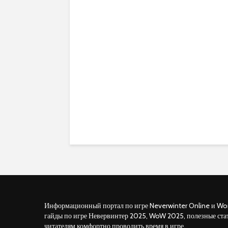
Информационный портал по игре Neverwinter Online и Wor
гайды по игре Невервинтер 2025, WoW 2025, полезные ста
читателям комфортно проводить время в игре.