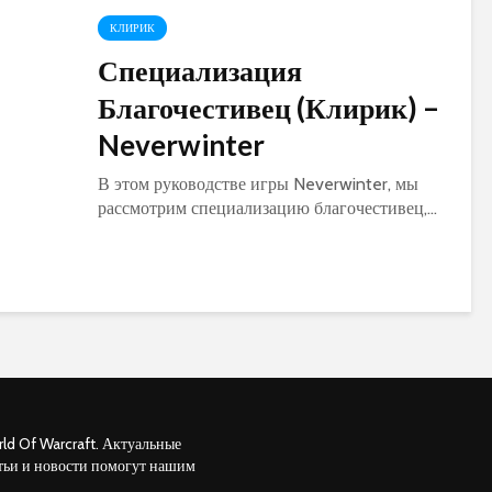
КЛИРИК
Специализация
Благочестивец (Клирик) –
Neverwinter
В этом руководстве игры Neverwinter, мы
рассмотрим специализацию благочестивец,...
ld Of Warcraft. Актуальные
тьи и новости помогут нашим