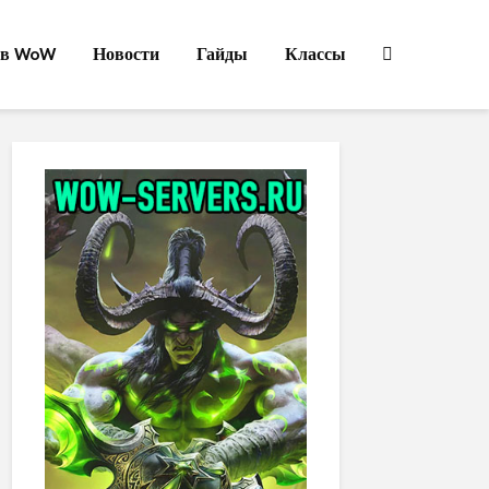
ов WoW
Новости
Гайды
Классы