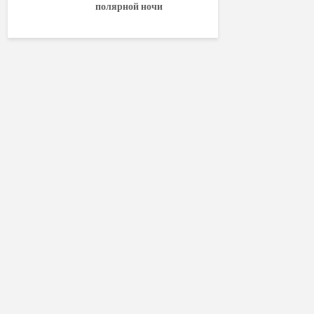
полярной ночи
World of W