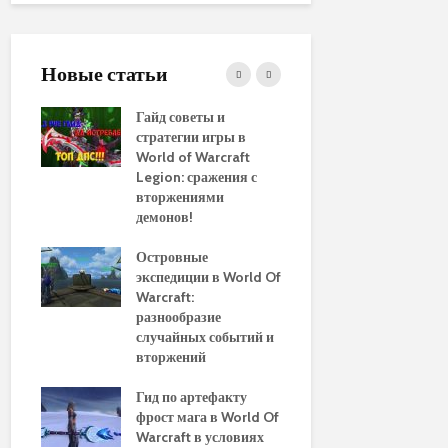
Новые статьи
ние
Гайд советы и
PvP гайд п
стратегии игры в
в World of 
WoW
World of Warcraft
стратегии 
aenor
Legion: сражения с
вторжениями
Обновленн
демонов!
руководств
использов
10
Островные
макросов д
Of
экспедиции в World Of
World of Wa
:
Warcraft:
выбор луч
ы и
разнообразие
для макси
случайных событий и
эффективн
вторжений
Путеводите
томца
Гид по артефакту
перемещен
фрост мага в World Of
Азероту: к
ld of
Warcraft в условиях
передвигат