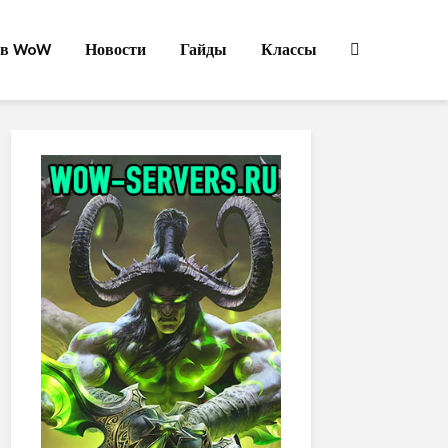
ов WoW
Новости
Гайды
Классы