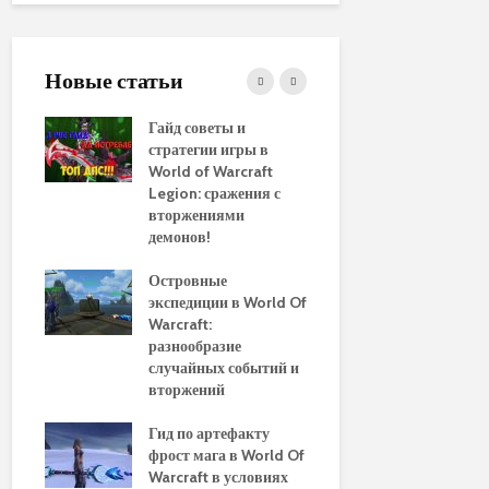
Новые статьи
ние
Гайд советы и
PvP гайд п
стратегии игры в
в World of 
WoW
World of Warcraft
стратегии 
aenor
Legion: сражения с
вторжениями
Обновленн
демонов!
руководств
использов
10
Островные
макросов д
Of
экспедиции в World Of
World of Wa
:
Warcraft:
выбор луч
ы и
разнообразие
для макси
случайных событий и
эффективн
вторжений
Путеводите
томца
Гид по артефакту
перемещен
фрост мага в World Of
Азероту: к
ld of
Warcraft в условиях
передвигат