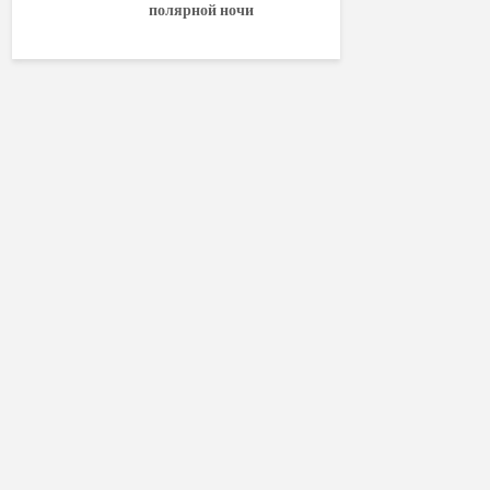
полярной ночи
World of W