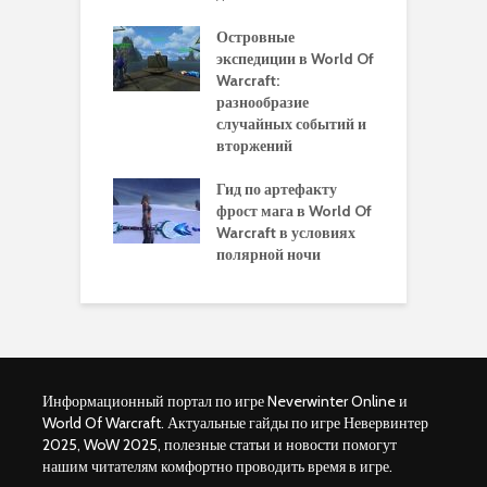
альную
и
ровку на 110
Островные
м
 в World Of
экспедиции в World Of
W
ft Legion:
Warcraft:
в
ные советы и
разнообразие
д
ендации
случайных событий и
э
вторжений
одство по
П
чению питомца
Гид по артефакту
п
ры для
фрост мага в World Of
А
ков в World of
Warcraft в условиях
п
aft Legion
полярной ночи
W
Информационный портал по игре Neverwinter Online и
World Of Warcraft. Актуальные гайды по игре Невервинтер
2025, WoW 2025, полезные статьи и новости помогут
нашим читателям комфортно проводить время в игре.