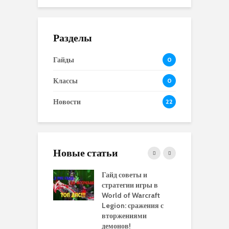
Разделы
Гайды
0
Классы
0
Новости
22
Новые статьи
 и сравнение
Гайд советы и
P
 моделей
стратегии игры в
в
нажей в WoW
World of Warcraft
с
rds of Draenor
Legion: сражения с
вторжениями
О
ыбрать
демонов!
р