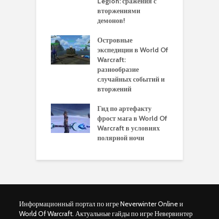
rds of Draenor
Legion: сражения с
вторжениями
О
ыбрать
демонов!
р
альную
и
ровку на 110
Островные
м
 в World Of
экспедиции в World Of
W
ft Legion:
Warcraft:
в
ные советы и
разнообразие
д
ендации
случайных событий и
э
вторжений
одство по
П
чению питомца
Гид по артефакту
п
ры для
фрост мага в World Of
А
ков в World of
Warcraft в условиях
п
aft Legion
полярной ночи
W
Информационный портал по игре Neverwinter Online и
World Of Warcraft. Актуальные гайды по игре Невервинтер