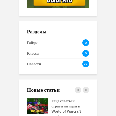
Разделы
Гайды
0
Классы
0
Новости
22
Новые статьи
 и сравнение
Гайд советы и
P
 моделей
стратегии игры в
в
нажей в WoW
World of Warcraft
с