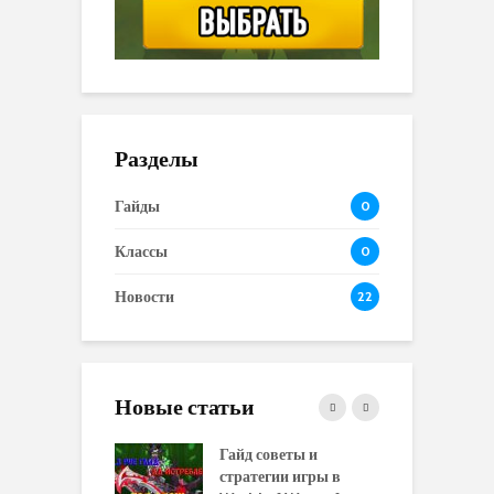
Разделы
Гайды
0
Классы
0
Новости
22
Новые статьи
 и сравнение
Гайд советы и
P
 моделей
стратегии игры в
в