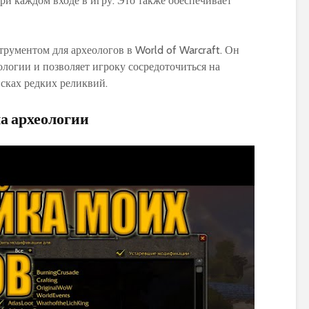
ри каждом входе в игру. Это также обеспечивает
рументом для археологов в World of Warcraft. Он
ологии и позволяет игроку сосредоточиться на
сках редких реликвий.
а археологии