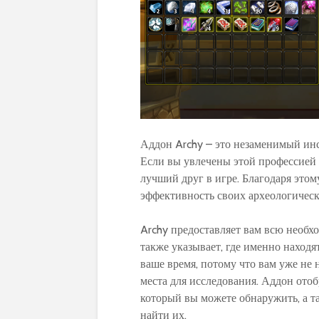
Аддон Archy – это незаменимый инст
Если вы увлечены этой профессией и
лучший друг в игре. Благодаря это
эффективность своих археологическ
Archy предоставляет вам всю необ
также указывает, где именно находя
ваше время, потому что вам уже не 
места для исследования. Аддон от
который вы можете обнаружить, а та
найти их.