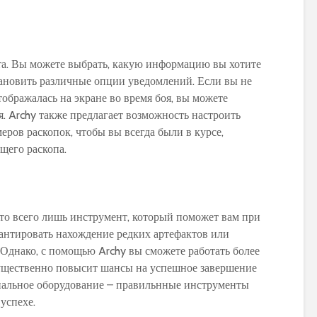
World of Warcraft
Warcraft Legion
та. Вы можете выбрать, какую информацию вы хотите
становить различные опции уведомлений. Если вы не
ображалась на экране во время боя, вы можете
. Archy также предлагает возможность настроить
еров раскопок, чтобы вы всегда были в курсе,
щего раскопа.
это всего лишь инструмент, который поможет вам при
рантировать нахождение редких артефактов или
 Однако, с помощью Archy вы сможете работать более
существенно повысит шансы на успешное завершение
ональное оборудование – правильнные инструменты
успехе.