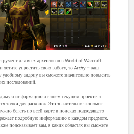
PvP гайд по ММ ханту
Обзор и сравне
в World of Warcraft:
новых моделей
стратегии и тактики
персонажей в 
Warlords of Dr
Обновленное
румент для всех археологов в World of Warcraft.
руководство по
Как выбрать
 хотите упростить свою работу, то Archy – ваш
использованию
оптимальную
му удобному аддону вы сможете значительно повысить
макросов для воина в
экипировку на 1
их исследований.
World of Warcraft:
уровне в World 
выбор лучших команд
Warcraft Legion
для максимальной
полезные совет
ходимую информацию о вашем текущем проекте, а
эффективности
рекомендации
тся точки для раскопок. Это значительно экономит
нужно бегать по всей карте в поисках подходящего
Путеводитель по
Руководство по
ображает подробную информацию о каждом предмете,
перемещению по
приручению пи
Азероту: как
Пантеры для
кже подсказывает вам, в каких областях вы сможете
передвигаться в игре
охотников в Wor