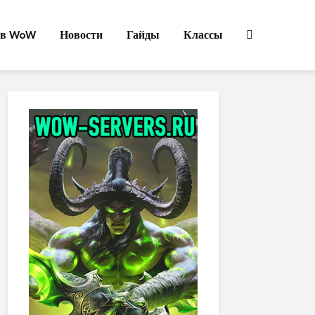
ов WoW
Новости
Гайды
Классы