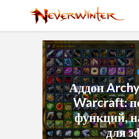
Аддон Archy
Warcraft: 
функций, н
для э