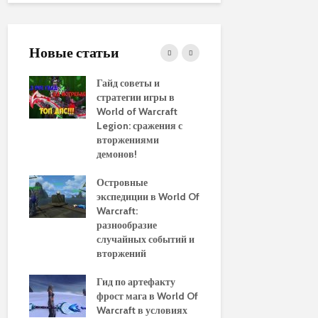
Новые статьи
ние
Гайд советы и
PvP гайд п
стратегии игры в
в World of 
WoW
World of Warcraft
стратегии 
aenor
Legion: сражения с
вторжениями
Обновленн
демонов!
руководств
использов
10
Островные
макросов д
Of
экспедиции в World Of
World of Wa
:
Warcraft:
выбор луч
ы и
разнообразие
для макси
случайных событий и
эффективн
вторжений
Путеводите
томца
Гид по артефакту
перемещен
фрост мага в World Of
Азероту: к
ld of
Warcraft в условиях
передвигат