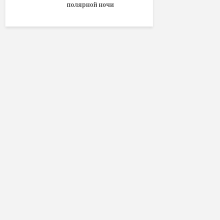
полярной ночи
World of W