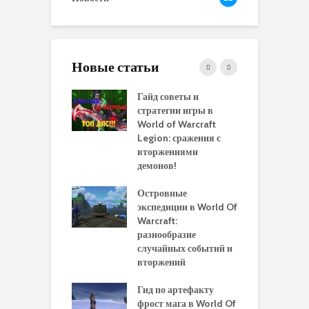
Новые статьи
 и сравнение
Гайд советы и
P
 моделей
стратегии игры в
в
нажей в WoW
World of Warcraft
с
rds of Draenor
Legion: сражения с
вторжениями
О
ыбрать
демонов!
р
альную
и
ровку на 110
Островные
м
 в World Of
экспедиции в World Of
W
ft Legion:
Warcraft:
в
ные советы и
разнообразие
д
ендации
случайных событий и
э
вторжений
одство по
П
чению питомца
Гид по артефакту
п
ры для
фрост мага в World Of
А