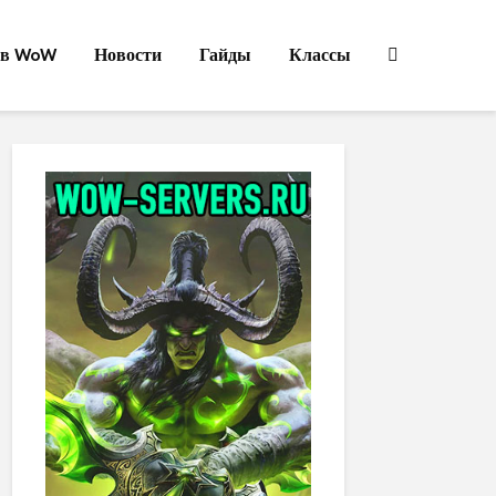
ов WoW
Новости
Гайды
Классы