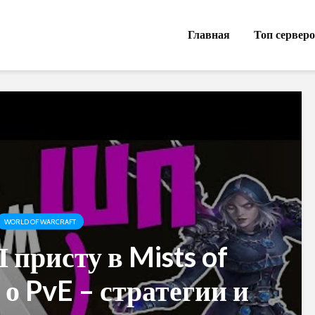
Главная
Топ сервер
WORLD OF WARCRAFT
 присту в Mists of
 о PvE – стратегии и