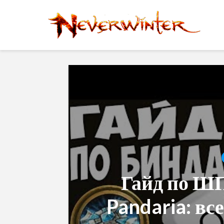
Гайд по ШП
Pandaria: все