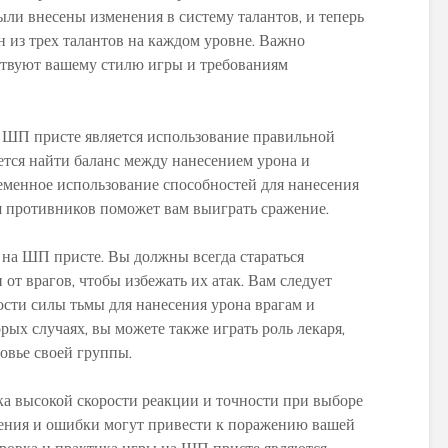
World of Warcraft
Warcraft Legion
были внесены изменения в систему талантов, и теперь
н из трех талантов на каждом уровне. Важно
ствуют вашему стилю игры и требованиям
 ШП присте является использование правильной
ется найти баланс между нанесением урона и
еменное использование способностей для нанесения
ля противников поможет вам выиграть сражение.
 на ШП присте. Вы должны всегда стараться
 от врагов, чтобы избежать их атак. Вам следует
ости силы тьмы для нанесения урона врагам и
рых случаях, вы можете также играть роль лекаря,
овье своей группы.
ка высокой скорости реакции и точности при выборе
ения и ошибки могут привести к поражению вашей