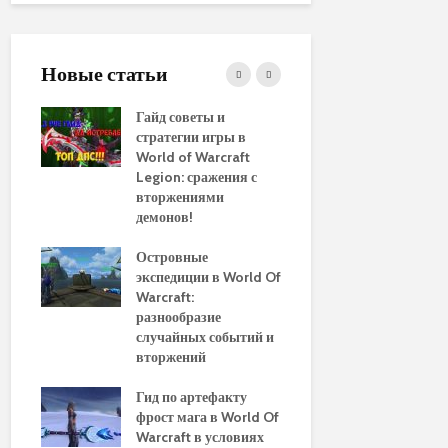
Новые статьи
ние
Гайд советы и
PvP гайд п
стратегии игры в
в World of 
WoW
World of Warcraft
стратегии 
aenor
Legion: сражения с
вторжениями
Обновленн
демонов!
руководств
использов
10
Островные
макросов д
Of
экспедиции в World Of
World of Wa
:
Warcraft:
выбор луч
ы и
разнообразие
для макси
случайных событий и
эффективн
вторжений
Путеводите
томца
Гид по артефакту
перемещен
фрост мага в World Of
Азероту: к
ld of
Warcraft в условиях
передвигат