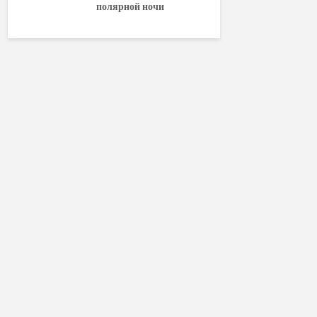
полярной ночи
World of W