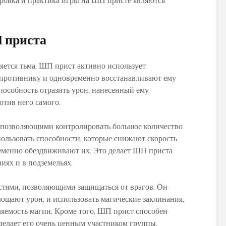
ровка и практика игры на ШП присте являются
 приста
ется тьма. ШП прист активно использует
 противнику и одновременно восстанавливают ему
пособность отразить урон, нанесенный ему
отив него самого.
 позволяющими контролировать большое количество
ользовать способности, которые снижают скорость
еменно обездвиживают их. Это делает ШП приста
иях и в подземельях.
стями, позволяющими защищаться от врагов. Он
лощают урон, и использовать магические заклинания,
яемость магии. Кроме того, ШП прист способен
 делает его очень ценным участником группы.