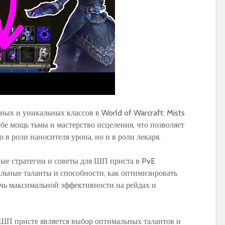
PvP гайд по ММ ханту
Обзор и сравне
в World of Warcraft:
новых моделей
стратегии и тактики
персонажей в 
Warlords of Dr
Обновленное
руководство по
Как выбрать
ых и уникальных классов в World of Warcraft: Mists
использованию
оптимальную
себе мощь тьмы и мастерство исцеления, что позволяет
макросов для воина в
экипировку на 1
в роли наносителя урона, но и в роли лекаря.
World of Warcraft:
уровне в World 
выбор лучших команд
Warcraft Legion
для максимальной
полезные совет
ые стратегии и советы для ШП приста в PvE
эффективности
рекомендации
ильные таланты и способности, как оптимизировать
ичь максимальной эффективности на рейдах и
Путеводитель по
Руководство по
перемещению по
приручению пи
Азероту: как
Пантеры для
передвигаться в игре
охотников в Wor
ШП присте является выбор оптимальных талантов и