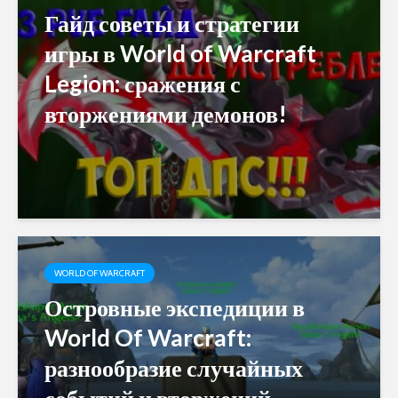
Гайд советы и стратегии
игры в World of Warcraft
Legion: сражения с
вторжениями демонов!
WORLD OF WARCRAFT
Островные экспедиции в
World Of Warcraft:
разнообразие случайных
событий и вторжений