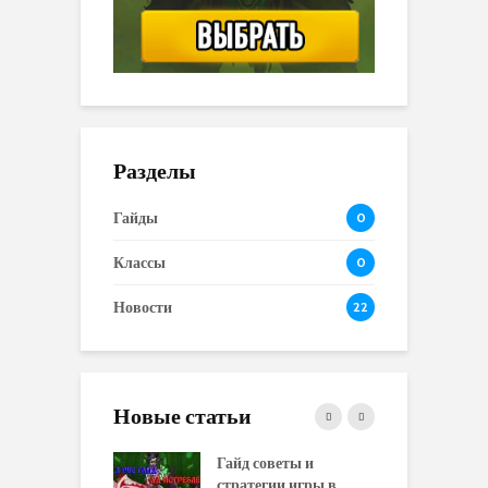
Разделы
Гайды
0
Классы
0
Новости
22
Новые статьи
 и сравнение
Гайд советы и
P
 моделей
стратегии игры в
в