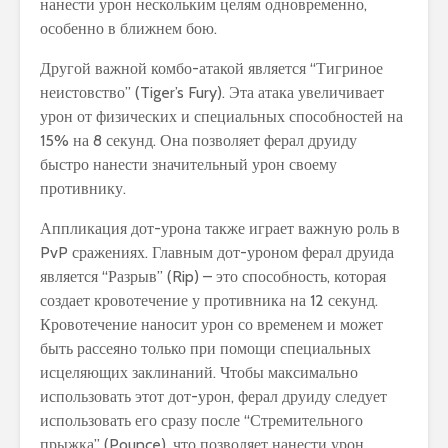
нанести урон нескольким целям одновременно,
особенно в ближнем бою.
Другой важной комбо-атакой является “Тигриное
неистовство” (Tiger’s Fury). Эта атака увеличивает
урон от физических и специальных способностей на
15% на 8 секунд. Она позволяет ферал друиду
быстро нанести значительный урон своему
противнику.
Аппликация дот-урона также играет важную роль в
PvP сражениях. Главным дот-уроном ферал друида
является “Разрыв” (Rip) – это способность, которая
создает кровотечение у противника на 12 секунд.
Кровотечение наносит урон со временем и может
быть рассеяно только при помощи специальных
исцеляющих заклинаний. Чтобы максимально
использовать этот дот-урон, ферал друиду следует
использовать его сразу после “Стремительного
прыжка” (Pounce), что позволяет нанести урон