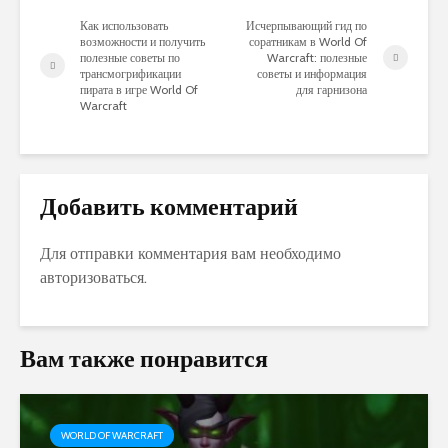
Как использовать
Исчерпывающий гид по
возможности и получить
соратникам в World Of
полезные советы по
Warcraft: полезные
трансмогрификации
советы и информация
пирата в игре World Of
для гарнизона
Warcraft
Добавить комментарий
Для отправки комментария вам необходимо
авторизоваться
.
Вам также понравится
WORLD OF WARCRAFT