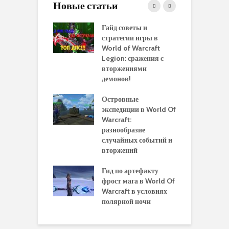
Новые статьи
 и сравнение
Гайд советы и
P
 моделей
стратегии игры в
в
нажей в WoW
World of Warcraft
с
rds of Draenor
Legion: сражения с
вторжениями
О
ыбрать
демонов!
р
альную
и
ровку на 110
Островные
м
 в World Of
экспедиции в World Of
W
ft Legion:
Warcraft:
в
ные советы и
разнообразие
д
ендации
случайных событий и
э
вторжений
одство по
П
чению питомца
Гид по артефакту
п
ры для
фрост мага в World Of
А
ков в World of
Warcraft в условиях
п
aft Legion
полярной ночи
W