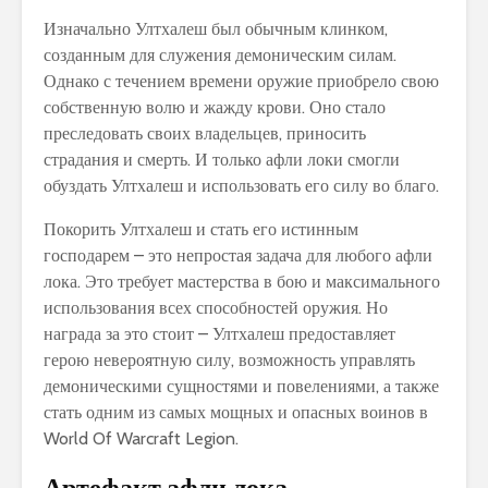
Изначально Ултхалеш был обычным клинком,
созданным для служения демоническим силам.
Однако с течением времени оружие приобрело свою
собственную волю и жажду крови. Оно стало
преследовать своих владельцев, приносить
страдания и смерть. И только афли локи смогли
обуздать Ултхалеш и использовать его силу во благо.
Покорить Ултхалеш и стать его истинным
господарем – это непростая задача для любого афли
лока. Это требует мастерства в бою и максимального
использования всех способностей оружия. Но
награда за это стоит – Ултхалеш предоставляет
герою невероятную силу, возможность управлять
демоническими сущностями и повелениями, а также
стать одним из самых мощных и опасных воинов в
World Of Warcraft Legion.
Артефакт афли лока