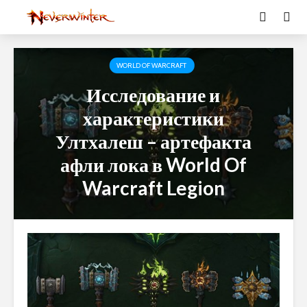
WORLD OF WARCRAFT
Исследование и
характеристики
Ултхалеш – артефакта
афли лока в World Of
Warcraft Legion