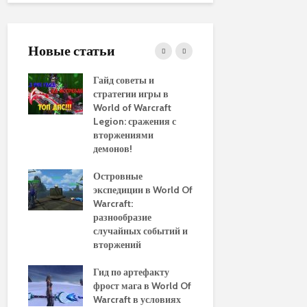
Новые статьи
ние
Гайд советы и
PvP гайд п
стратегии игры в
в World of 
WoW
World of Warcraft
стратегии 
aenor
Legion: сражения с
вторжениями
Обновленн
демонов!
руководств
использов
10
Островные
макросов д
Of
экспедиции в World Of
World of Wa
:
Warcraft:
выбор луч
ы и
разнообразие
для макси
случайных событий и
эффективн
вторжений
Путеводите
томца
Гид по артефакту
перемещен
фрост мага в World Of
Азероту: к
ld of
Warcraft в условиях
передвигат