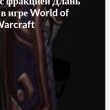
с фракцией Длань
в игре World of
arcraft
PvP гайд по ММ ханту
Обзор и сравне
в World of Warcraft:
новых моделей
стратегии и тактики
персонажей в 
Warlords of Dr
Обновленное
руководство по
Как выбрать
использованию
оптимальную
макросов для воина в
экипировку на 1
World of Warcraft:
уровне в World 
выбор лучших команд
Warcraft Legion
для максимальной
полезные совет
эффективности
рекомендации
Путеводитель по
Руководство по
перемещению по
приручению пи
Азероту: как
Пантеры для
передвигаться в игре
охотников в Wor