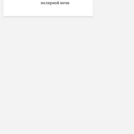
полярной ночи
World of W