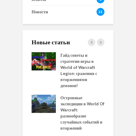
Новости
22
Новые статьи
 и сравнение
Гайд советы и
P
 моделей
стратегии игры в
в
нажей в WoW
World of Warcraft
с
rds of Draenor
Legion: сражения с
вторжениями
О
ыбрать
демонов!
р
альную
и
ровку на 110
Островные
м
 в World Of
экспедиции в World Of
W
ft Legion:
Warcraft:
в
ные советы и
разнообразие
д
ендации
случайных событий и
э
вторжений
одство по
П