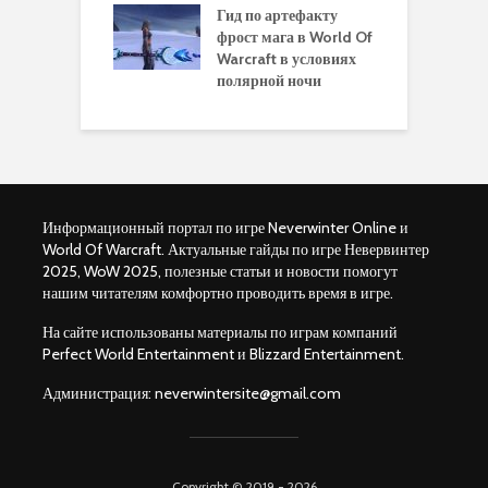
чению питомца
Гид по артефакту
п
ры для
фрост мага в World Of
А
ков в World of
Warcraft в условиях
п
aft Legion
полярной ночи
W
Информационный портал по игре Neverwinter Online и
World Of Warcraft. Актуальные гайды по игре Невервинтер
2025, WoW 2025, полезные статьи и новости помогут
нашим читателям комфортно проводить время в игре.
На сайте использованы материалы по играм компаний
Perfect World Entertainment и Blizzard Entertainment.
Администрация:
neverwintersite@gmail.com
Copyright © 2019 - 2026