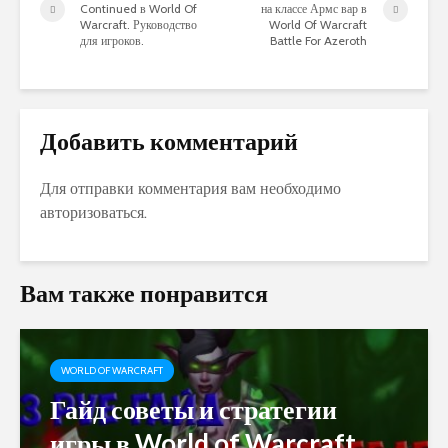
Continued в World Of
на классе Армс вар в
Warcraft. Руководство
World Of Warcraft
для игроков.
Battle For Azeroth
Добавить комментарий
Для отправки комментария вам необходимо
авторизоваться
.
Вам также понравится
WORLD OF WARCRAFT
Гайд советы и стратегии
игры в World of Warcraft