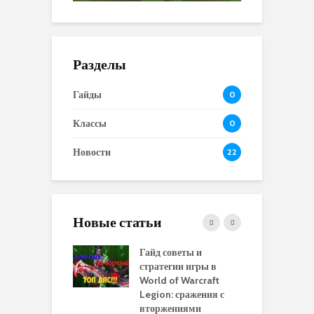
Разделы
Гайды
0
Классы
0
Новости
22
Новые статьи
 и сравнение
Гайд советы и
P
 моделей
стратегии игры в
в
нажей в WoW
World of Warcraft
с
rds of Draenor
Legion: сражения с
вторжениями
О