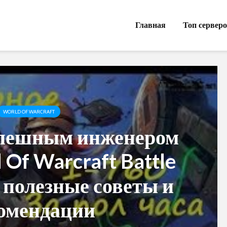
Главная
Топ сервер
WORLD OF WARCRAFT
спешным инженером
 Of Warcraft Battle
: полезные советы и
омендации