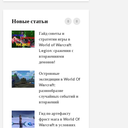
Новые статьи
ние
Гайд советы и
PvP гайд п
стратегии игры в
в World of 
WoW
World of Warcraft
стратегии 
aenor
Legion: сражения с
вторжениями
Обновленн
демонов!
руководств
использов
10
Островные
макросов д
Of
экспедиции в World Of
World of Wa
:
Warcraft:
выбор луч
ы и
разнообразие
для макси
случайных событий и
эффективн
вторжений
Путеводите
томца
Гид по артефакту
перемещен
фрост мага в World Of
Азероту: к
ld of
Warcraft в условиях
передвигат