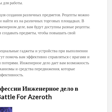
 для работы.
ы для создания различных предметов. Рецепты можно
ли найти их на различных торговых площадках. В
женерном деле, вам будут доступны разные рецепты.
PvP гайд по ММ ханту
Обзор и сравне
и создавать предметы, чтобы повышать свой
в World of Warcraft:
новых моделей
стратегии и тактики
персонажей в 
Warlords of Dr
Обновленное
специальные гаджеты и устройства при выполнении
руководство по
Как выбрать
гут помочь вам эффективно справляться с врагами и
использованию
оптимальную
 потерями. Инженерное дело дает вам возможность
макросов для воина в
экипировку на 1
еханизмы и средства передвижения, которые
World of Warcraft:
уровне в World 
выбор лучших команд
Warcraft Legion
ффективность.
для максимальной
полезные совет
эффективности
рекомендации
офессии Инженерное дело в
Путеводитель по
Руководство по
attle For Azeroth
перемещению по
приручению пи
Азероту: как
Пантеры для
передвигаться в игре
охотников в Wor