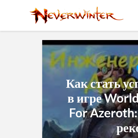
Как стать у
в игре World
For Azeroth
рек