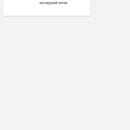
полярной ночи
World of W