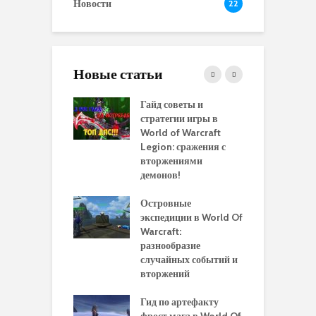
Новости
22
Новые статьи
 и сравнение
Гайд советы и
P
 моделей
стратегии игры в
в
нажей в WoW
World of Warcraft
с
rds of Draenor
Legion: сражения с
вторжениями
О
ыбрать
демонов!
р
альную
и
ровку на 110
Островные
м
 в World Of
экспедиции в World Of
W
ft Legion:
Warcraft:
в
ные советы и
разнообразие
д
ендации
случайных событий и
э
вторжений
одство по
П
чению питомца
Гид по артефакту
п
ры для
фрост мага в World Of
А