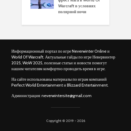
ков в World of
Warcraft в условиях
п
aft Legion
полярной ночи
W
Информационный портал по игре Neverwinter Online и
World Of Warcraft. Актуальные гайды по игре Невервинтер
2025, WoW 2025, полезные статьи и новости помогут
нашим читателям комфортно проводить время в игре.
На сайте использованы материалы по играм компаний
Perfect World Entertainment и Blizzard Entertainment.
Администрация:
neverwintersite@gmail.com
Copyright © 2019 - 2026