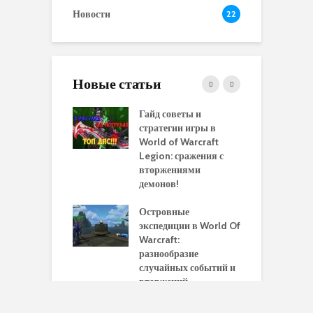
Новости
22
Новые статьи
 и сравнение
Гайд советы и
P
 моделей
стратегии игры в
в
нажей в WoW
World of Warcraft
с
rds of Draenor
Legion: сражения с
вторжениями
О
ыбрать
демонов!
р
альную
и
ровку на 110
Островные
м
 в World Of
экспедиции в World Of
W
ft Legion:
Warcraft:
в
ные советы и
разнообразие
д
ендации
случайных событий и
э
вторжений
одство по
П
чению питомца
Гид по артефакту
п