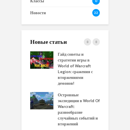
Классы
0
Новости
22
Новые статьи
 и сравнение
Гайд советы и
P
 моделей
стратегии игры в
в
нажей в WoW
World of Warcraft
с
rds of Draenor
Legion: сражения с
вторжениями
О
ыбрать
демонов!
р
альную
и
ровку на 110
Островные
м
 в World Of
экспедиции в World Of
W
ft Legion:
Warcraft:
в
ные советы и
разнообразие
д
ендации
случайных событий и
э
вторжений
одство по
П