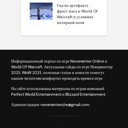
чению питомца
Гид по артефакту
п
ры для
фрост мага в World Of
А
ков в World of
Warcraft в условиях
п
aft Legion
полярной ночи
W
Информационный портал по игре Neverwinter Online и
World Of Warcraft. Актуальные гайды по игре Невервинтер
2025, WoW 2025, полезные статьи и новости помогут
нашим читателям комфортно проводить время в игре.
На сайте использованы материалы по играм компаний
Perfect World Entertainment и Blizzard Entertainment.
Администрация:
neverwintersite@gmail.com