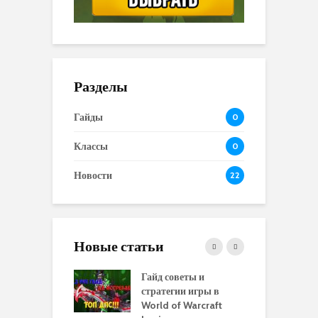
Разделы
Гайды
0
Классы
0
Новости
22
Новые статьи
 и сравнение
Гайд советы и
P
 моделей
стратегии игры в
в
нажей в WoW
World of Warcraft
с