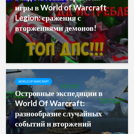
игры в World of Warcraft
Legion: сражения с
вторжениями демонов!
WORLD OF WARCRAFT
Островные экспедиции в
World Of Warcraft:
разнообразие случайных
событий и вторжений