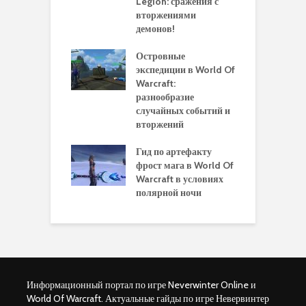
rds of Draenor
Legion: сражения с
вторжениями
О
ыбрать
демонов!
р
альную
и
ровку на 110
Островные
м
 в World Of
экспедиции в World Of
W
ft Legion:
Warcraft:
в
ные советы и
разнообразие
д
ендации
случайных событий и
э
вторжений
одство по
П
чению питомца
Гид по артефакту
п
ры для
фрост мага в World Of
А
ков в World of
Warcraft в условиях
п
aft Legion
полярной ночи
W
Информационный портал по игре Neverwinter Online и
World Of Warcraft. Актуальные гайды по игре Невервинтер