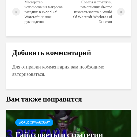
Мастерство
Советы и стратегии,
использования макросов
помогающие быстро
паладина в World Of
накопить золото в World
Warcraft: полное
Of Warcraft Warlords of
руководство
Draenor
Добавить комментарий
Для отправки комментария вам необходимо
авторизоваться
.
Вам также понравится
WORLD OF WARCRAFT
Гайд советы и стратегии