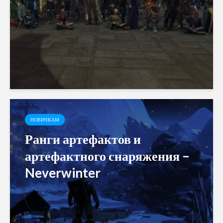
НОВИЧКАМ
Ранги артефактов и
артефактного снаряжения –
Neverwinter