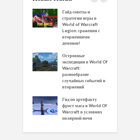
 и сравнение
Гайд советы и
P
 моделей
стратегии игры в
в
нажей в WoW
World of Warcraft
с
rds of Draenor
Legion: сражения с
вторжениями
О
ыбрать
демонов!
р
альную
и
ровку на 110
Островные
м
 в World Of
экспедиции в World Of
W
ft Legion:
Warcraft:
в
ные советы и
разнообразие
д
ендации
случайных событий и
э
вторжений
одство по
П
чению питомца
Гид по артефакту
п
ры для
фрост мага в World Of
А
ков в World of
Warcraft в условиях
п
aft Legion
полярной ночи
W