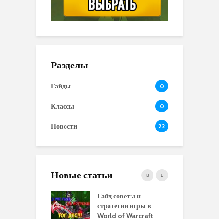
Разделы
Гайды
0
Классы
0
Новости
22
Новые статьи
 и сравнение
Гайд советы и
P
 моделей
стратегии игры в
в
нажей в WoW
World of Warcraft
с