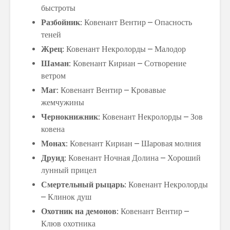
быстроты
Разбойник:
Ковенант Вентир – Опасность
теней
Жрец:
Ковенант Некролорды – Малодор
Шаман:
Ковенант Кириан – Сотворение
ветром
Маг:
Ковенант Вентир – Кровавые
жемчужины
Чернокнижник:
Ковенант Некролорды – Зов
ковена
Монах:
Ковенант Кириан – Шаровая молния
Друид:
Ковенант Ночная Долина – Хороший
лунный прицел
Смертельный рыцарь:
Ковенант Некролорды
– Клинок душ
Охотник на демонов:
Ковенант Вентир –
Клюв охотника