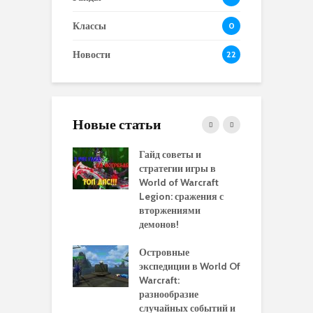
Классы
0
Новости
22
Новые статьи
 и сравнение
Гайд советы и
P
 моделей
стратегии игры в
в
нажей в WoW
World of Warcraft
с
rds of Draenor
Legion: сражения с
вторжениями
О
ыбрать
демонов!
р
альную
и
ровку на 110
Островные
м
 в World Of
экспедиции в World Of
W
ft Legion:
Warcraft:
в
ные советы и
разнообразие
д
ендации
случайных событий и
э