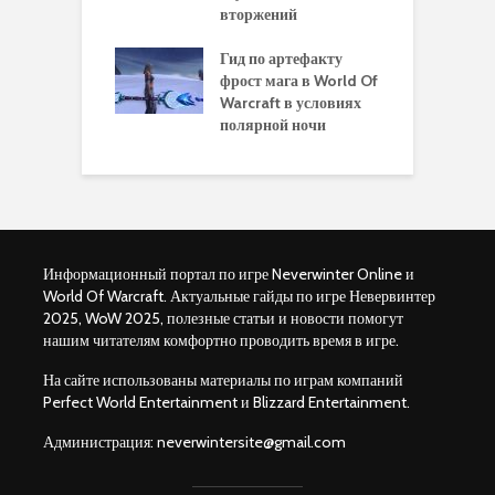
вторжений
одство по
П
чению питомца
Гид по артефакту
п
ры для
фрост мага в World Of
А
ков в World of
Warcraft в условиях
п
aft Legion
полярной ночи
W
Информационный портал по игре Neverwinter Online и
World Of Warcraft. Актуальные гайды по игре Невервинтер
2025, WoW 2025, полезные статьи и новости помогут
нашим читателям комфортно проводить время в игре.
На сайте использованы материалы по играм компаний
Perfect World Entertainment и Blizzard Entertainment.
Администрация:
neverwintersite@gmail.com