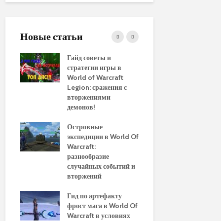
Новые статьи
ние
Гайд советы и
PvP гайд п
стратегии игры в
в World of 
WoW
World of Warcraft
стратегии 
aenor
Legion: сражения с
вторжениями
Обновленн
демонов!
руководств
использов
10
Островные
макросов д
Of
экспедиции в World Of
World of Wa
:
Warcraft:
выбор луч
ы и
разнообразие
для макси
случайных событий и
эффективн
вторжений
Путеводите
томца
Гид по артефакту
перемещен
фрост мага в World Of
Азероту: к
ld of
Warcraft в условиях
передвигат