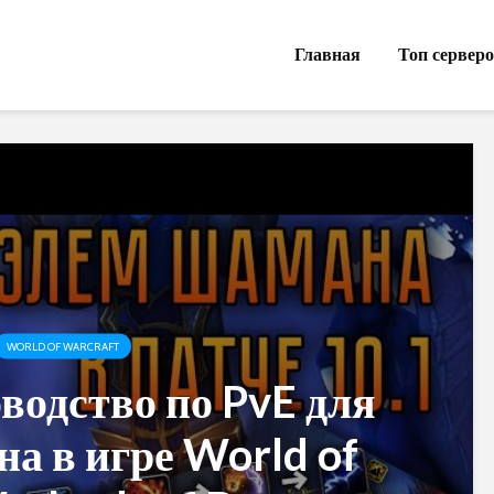
Главная
Топ сервер
WORLD OF WARCRAFT
водство по PvE для
а в игре World of