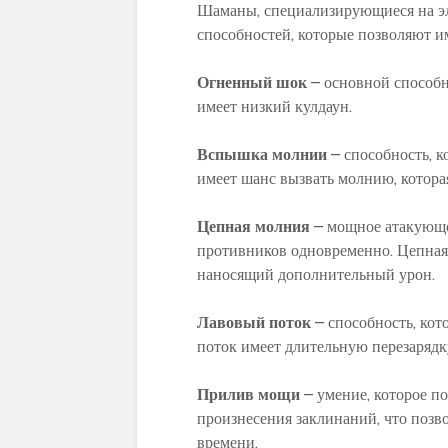
Шаманы, специализирующиеся на э
способностей, которые позволяют и
Огненный шок
– основной способн
имеет низкий кулдаун.
Вспышка молнии
– способность, к
имеет шанс вызвать молнию, котора
Цепная молния
– мощное атакующее
противников одновременно. Цепная
наносящий дополнительный урон.
Лавовый поток
– способность, кот
поток имеет длительную перезаряд
Прилив мощи
– умение, которое п
произнесения заклинаний, что позв
времени.