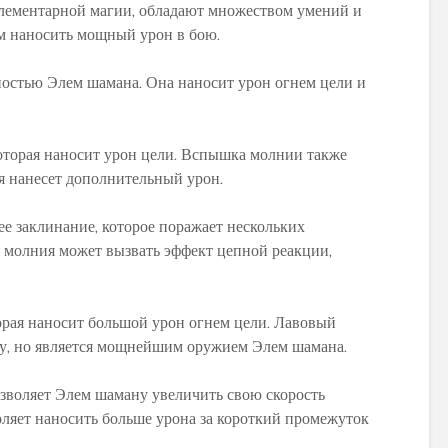
лементарной магии, обладают множеством умений и
м наносить мощный урон в бою.
остью Элем шамана. Она наносит урон огнем цели и
оторая наносит урон цели. Вспышка молнии также
я нанесет дополнительный урон.
 заклинание, которое поражает нескольких
 молния может вызвать эффект цепной реакции,
орая наносит большой урон огнем цели. Лавовый
ку, но является мощнейшим оружием Элем шамана.
озволяет Элем шаману увеличить свою скорость
оляет наносить больше урона за короткий промежуток