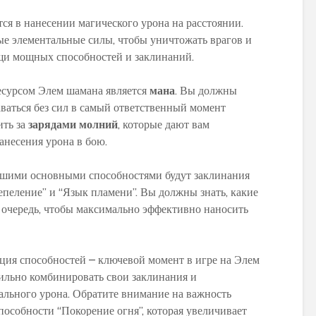
ся в нанесении магического урона на расстоянии.
е элементальные силы, чтобы уничтожать врагов и
щи мощных способностей и заклинаний.
PvP гайд по ММ ханту
Обзор и сравне
есурсом Элем шамана является
мана
. Вы должны
в World of Warcraft:
новых моделей
таваться без сил в самый ответственный момент
стратегии и тактики
персонажей в 
ить за
зарядами молний
, которые дают вам
Warlords of Dr
Обновленное
несения урона в бою.
руководство по
Как выбрать
использованию
оптимальную
ашими основными способностями будут заклинания
макросов для воина в
экипировку на 1
епеление” и “Язык пламени”. Вы должны знать, какие
World of Warcraft:
уровне в World 
 очередь, чтобы максимально эффективно наносить
выбор лучших команд
Warcraft Legion
для максимальной
полезные совет
эффективности
рекомендации
ция способностей – ключевой момент в игре на Элем
Путеводитель по
Руководство по
ильно комбинировать свои заклинания и
перемещению по
приручению пи
ального урона. Обратите внимание на важность
Азероту: как
Пантеры для
передвигаться в игре
охотников в Wor
пособности “Покорение огня”, которая увеличивает