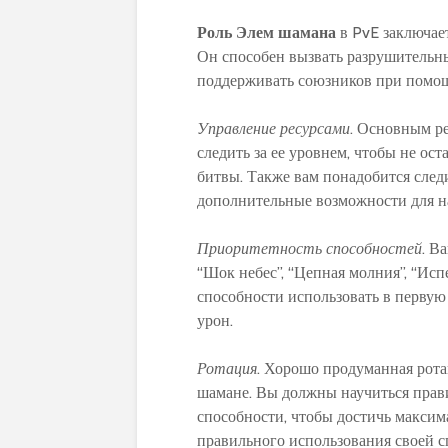
Роль Элем шамана
в PvE заключает
Он способен вызвать разрушительны
поддерживать союзников при помо
Управление ресурсами
. Основным р
следить за ее уровнем, чтобы не ос
битвы. Также вам понадобится след
дополнительные возможности для на
Приоритетность способностей
. В
“Шок небес”, “Цепная молния”, “Исп
способности использовать в первую
урон.
Ротация
. Хорошо продуманная рота
шамане. Вы должны научиться прав
способности, чтобы достичь максим
правильного использования своей с