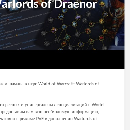
arlords of Draenor
интересных и универсальных специализаций в World
ы предоставим вам всю необходимую информацию,
ективно в режиме PvE в дополнении Warlords of