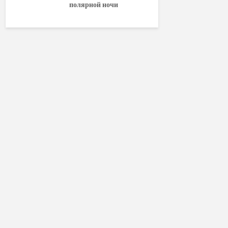
полярной ночи
World of W