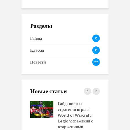
Разделы
Гайды
0
Классы
0
Новости
22
Новые статьи
 и сравнение
Гайд советы и
P
 моделей
стратегии игры в
в
нажей в WoW
World of Warcraft
с
rds of Draenor
Legion: сражения с
вторжениями
О