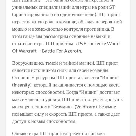
уникальных специализаций для игры на роли ST
(ориентированного на одиночные цели). ШП прист
играет важную роль в команде, обладая невероятной
мощью и возможностью контроля противника. В
этом гайде мы рассмотрим основные навыки и
стратегии игры ШП пристом в PvE контенте World
Of Warcraft – Battle For Azeroth.
Вооружившись тьмой и тайной магией, ШП прист
является источником силы для своей команды.
Основным ресурсом ШП приста является “Иншип”
(Insanity), который накапливается с помощью каста
некоторых способностей. Когда “Иншип” достигает
максимального уровня, ШП прист получает доступ к
могущественному “Безумию” (Voidform). Безумие
повышает силу и скорость ШП приста, а также дает
доступ к новым способностям.
Однако игра ШП пристом требует от игрока