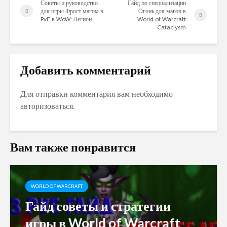
Советы и руководство
Гайд по специализации
для игры Фрост магом в
Огонь для магов в
PvE в WoW: Легион
World of Warcraft
Cataclysm
Добавить комментарий
Для отправки комментария вам необходимо
авторизоваться
.
Вам также понравится
WORLD OF WARCRAFT
Гайд советы и стратегии
игры в World of Warcraft