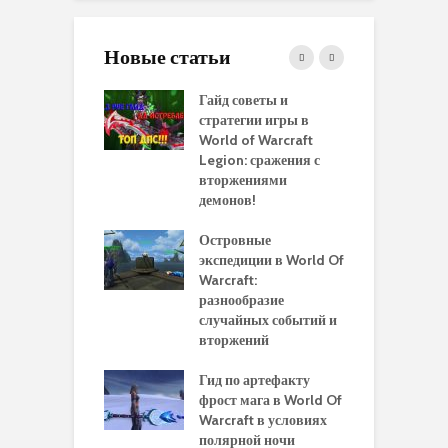
Новые статьи
 и сравнение
Гайд советы и
P
 моделей
стратегии игры в
в
нажей в WoW
World of Warcraft
с
rds of Draenor
Legion: сражения с
вторжениями
О
ыбрать
демонов!
р
альную
и
ровку на 110
Островные
м
 в World Of
экспедиции в World Of
W
ft Legion:
Warcraft:
в
ные советы и
разнообразие
д
ендации
случайных событий и
э
вторжений
одство по
П
чению питомца
Гид по артефакту
п
ры для
фрост мага в World Of
А
ков в World of
Warcraft в условиях
п
aft Legion
полярной ночи
W