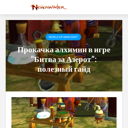
WORLD OF WARCRAFT
Прокачка алхимии в игре
“Битва за Азерот”:
полезный гайд