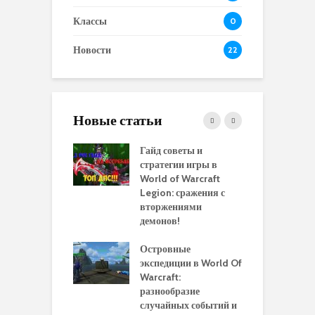
Классы
0
Новости
22
Новые статьи
 и сравнение
Гайд советы и
P
 моделей
стратегии игры в
в
нажей в WoW
World of Warcraft
с
rds of Draenor
Legion: сражения с
вторжениями
О
ыбрать
демонов!
р
альную
и
ровку на 110
Островные
м
 в World Of
экспедиции в World Of
W
ft Legion:
Warcraft:
в
ные советы и
разнообразие
д
ендации
случайных событий и
э