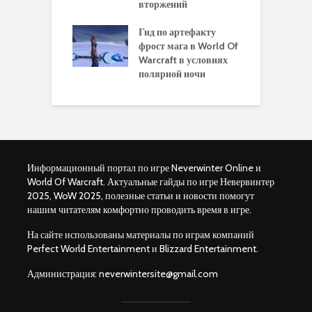
вторжений
одство по
П
чению питомца
Гид по артефакту
п
ры для
фрост мага в World Of
А
ков в World of
Warcraft в условиях
п
aft Legion
полярной ночи
W
Информационный портал по игре Neverwinter Online и
World Of Warcraft. Актуальные гайды по игре Невервинтер
2025, WoW 2025, полезные статьи и новости помогут
нашим читателям комфортно проводить время в игре.
На сайте использованы материалы по играм компаний
Perfect World Entertainment и Blizzard Entertainment.
Администрация:
neverwintersite@gmail.com