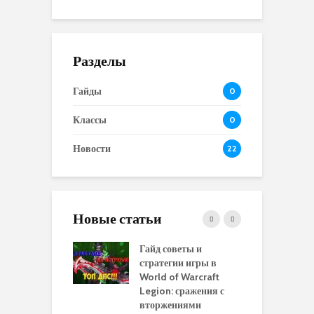
Разделы
Гайды
0
Классы
0
Новости
22
Новые статьи
 и сравнение
Гайд советы и
P
 моделей
стратегии игры в
в
нажей в WoW
World of Warcraft
с
rds of Draenor
Legion: сражения с
вторжениями
О