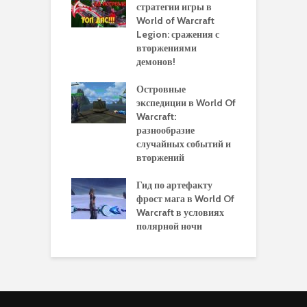
 моделей
стратегии игры в
в
нажей в WoW
World of Warcraft
с
rds of Draenor
Legion: сражения с
вторжениями
О
ыбрать
демонов!
р
альную
и
ровку на 110
Островные
м
 в World Of
экспедиции в World Of
W
ft Legion:
Warcraft:
в
ные советы и
разнообразие
д
ендации
случайных событий и
э
вторжений
одство по
П
чению питомца
Гид по артефакту
п
ры для
фрост мага в World Of
А
ков в World of
Warcraft в условиях
п
aft Legion
полярной ночи
W