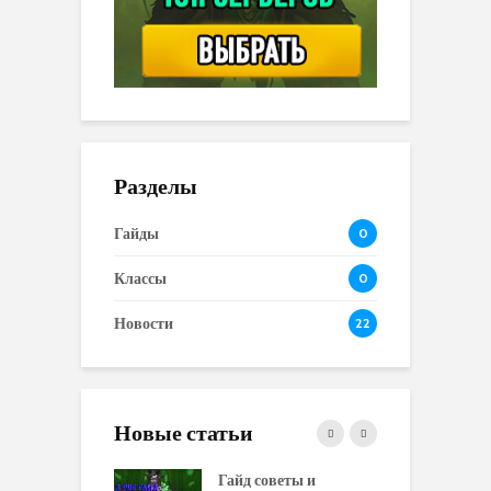
Разделы
Гайды
0
Классы
0
Новости
22
Новые статьи
 и сравнение
Гайд советы и
P