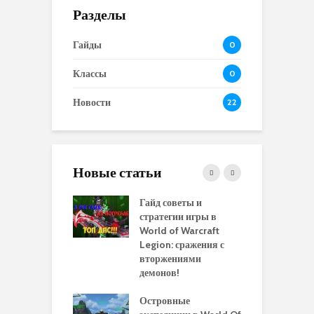
Разделы
Гайды
0
Классы
0
Новости
22
Новые статьи
 и сравнение
Гайд советы и
P
 моделей
стратегии игры в
в
нажей в WoW
World of Warcraft
с
rds of Draenor
Legion: сражения с
вторжениями
О
ыбрать
демонов!
р
альную
и
ровку на 110
Островные
м