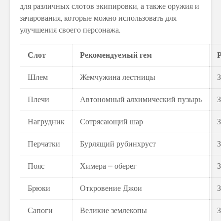
для различных слотов экипировки, а также оружия и
зачарования, которые можно использовать для
улучшения своего персонажа.
Слот
Рекомендуемый гем
Шлем
Жемчужина лестницы
З
Плечи
Автономный алхимический пузырь
З
Нагрудник
Сотрясающий шар
З
Перчатки
Бурлящий рубинхруст
З
Пояс
Химера – оберег
З
Брюки
Откровение Джои
З
Сапоги
Великие землекопы
З