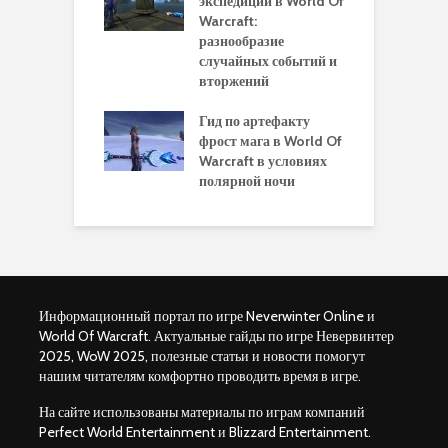
 в World Of
экспедиции в World Of
W
ft Legion:
Warcraft:
в
ные советы и
разнообразие
д
ендации
случайных событий и
э
вторжений
одство по
П
чению питомца
Гид по артефакту
п
ры для
фрост мага в World Of
А
ков в World of
Warcraft в условиях
п
aft Legion
полярной ночи
W
Информационный портал по игре Neverwinter Online и
World Of Warcraft. Актуальные гайды по игре Невервинтер
2025, WoW 2025, полезные статьи и новости помогут
нашим читателям комфортно проводить время в игре.
На сайте использованы материалы по играм компаний
Perfect World Entertainment и Blizzard Entertainment.