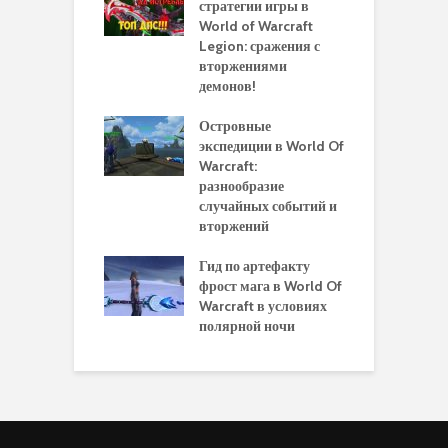
 моделей
стратегии игры в
в
нажей в WoW
World of Warcraft
с
rds of Draenor
Legion: сражения с
вторжениями
О
ыбрать
демонов!
р
альную
и
ровку на 110
Островные
м
 в World Of
экспедиции в World Of
W
ft Legion:
Warcraft:
в
ные советы и
разнообразие
д
ендации
случайных событий и
э
вторжений
одство по
П
чению питомца
Гид по артефакту
п
ры для
фрост мага в World Of
А
ков в World of
Warcraft в условиях
п
aft Legion
полярной ночи
W