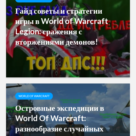
Гайд советы и стратегии
игры в World of Warcraft
Legion: сражения с
вторжениями демонов!
WORLD OF WARCRAFT
Островные экспедиции в
World Of Warcraft:
разнообразие случайных