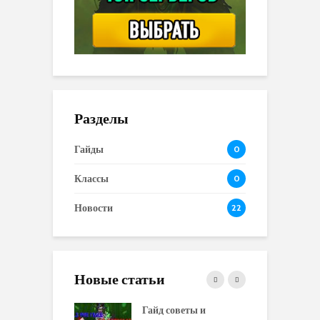
Разделы
Гайды
0
Классы
0
Новости
22
Новые статьи
 и сравнение
Гайд советы и
P