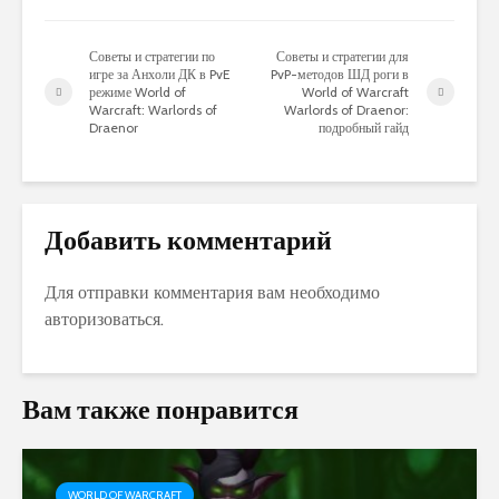
Советы и стратегии по
Советы и стратегии для
игре за Анхоли ДК в PvE
PvP-методов ШД роги в
режиме World of
World of Warcraft
Warcraft: Warlords of
Warlords of Draenor:
Draenor
подробный гайд
Добавить комментарий
Для отправки комментария вам необходимо
авторизоваться
.
Вам также понравится
WORLD OF WARCRAFT