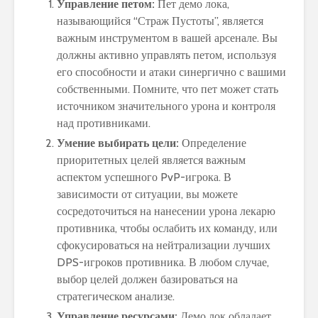
Управление петом:
Пет демо лока,
называющийся “Страж Пустоты”, является
важным инструментом в вашей арсенале. Вы
должны активно управлять петом, используя
его способности и атаки синергично с вашими
собственными. Помните, что пет может стать
источником значительного урона и контроля
над противниками.
Умение выбирать цели:
Определение
приоритетных целей является важным
аспектом успешного PvP-игрока. В
зависимости от ситуации, вы можете
сосредоточиться на нанесении урона лекарю
противника, чтобы ослабить их команду, или
сфокусироваться на нейтрализации лучших
DPS-игроков противника. В любом случае,
выбор целей должен базироваться на
стратегическом анализе.
Управление ресурсами:
Демо лок обладает