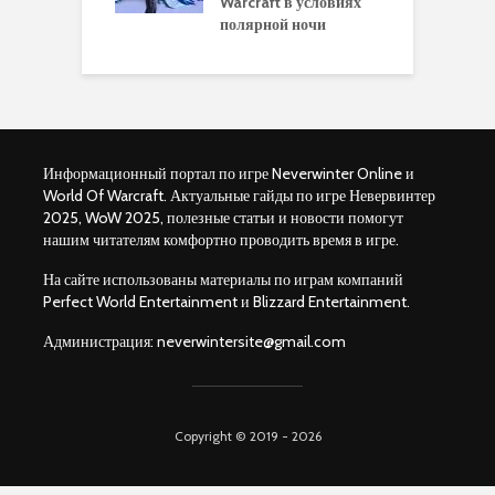
ков в World of
Warcraft в условиях
п
aft Legion
полярной ночи
W
Информационный портал по игре Neverwinter Online и
World Of Warcraft. Актуальные гайды по игре Невервинтер
2025, WoW 2025, полезные статьи и новости помогут
нашим читателям комфортно проводить время в игре.
На сайте использованы материалы по играм компаний
Perfect World Entertainment и Blizzard Entertainment.
Администрация:
neverwintersite@gmail.com
Copyright © 2019 - 2026