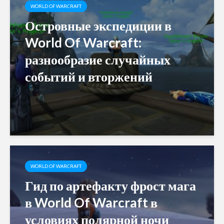
WORLD OF WARCRAFT
Островные экспедиции в
World Of Warcraft:
разнообразие случайных
событий и вторжений
WORLD OF WARCRAFT
Гид по артефакту фрост мага
в World Of Warcraft в
условиях полярной ночи