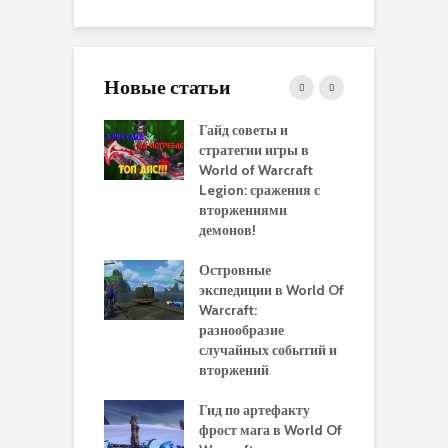
Новые статьи
 и сравнение
Гайд советы и
P
 моделей
стратегии игры в
в
нажей в WoW
World of Warcraft
с
rds of Draenor
Legion: сражения с
вторжениями
О
ыбрать
демонов!
р
альную
и
ровку на 110
Островные
м
 в World Of
экспедиции в World Of
W
ft Legion:
Warcraft:
в
ные советы и
разнообразие
д
ендации
случайных событий и
э
вторжений
одство по
П
чению питомца
Гид по артефакту
п
ры для
фрост мага в World Of
А