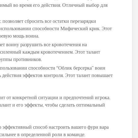
симый во время его действия. Отличный выбор для
к
: позволяет сбросить все остатки перезарядки
 использовании способности Мифический крик. Этот
оевую мощь воина.
яет воину разрушить все кровотечения на
 усиленный каждым кровотечением. Этот талант
группы противников.
спользовании способности “Облик берсерка” воин
 действия эффектов контроля. Этот талант повышает
сит от конкретной ситуации и предпочтений игрока.
лант и его эффекты, чтобы сделать оптимальный
то эффективный способ настроить вашего фури вара
 сильнее в определенной роли в команде.