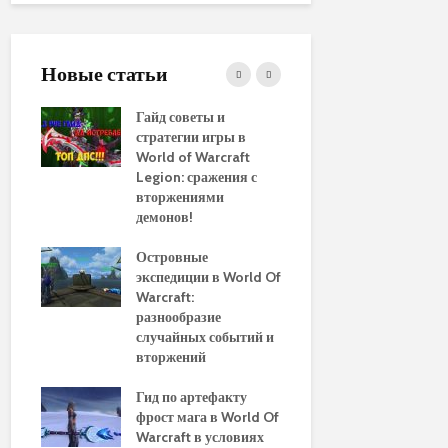
Новые статьи
ние
Гайд советы и
PvP гайд п
стратегии игры в
в World of 
WoW
World of Warcraft
стратегии 
aenor
Legion: сражения с
вторжениями
Обновленн
демонов!
руководств
использов
10
Островные
макросов д
Of
экспедиции в World Of
World of Wa
:
Warcraft:
выбор луч
ы и
разнообразие
для макси
случайных событий и
эффективн
вторжений
Путеводите
томца
Гид по артефакту
перемещен
фрост мага в World Of
Азероту: к
ld of
Warcraft в условиях
передвигат