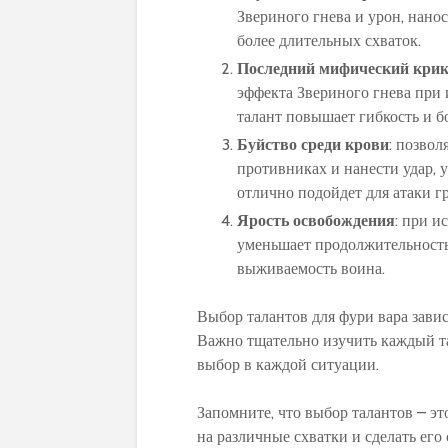
Звериного гнева и урон, нано
более длительных схваток.
Последний мифический кри
эффекта Звериного гнева при
талант повышает гибкость и б
Буйство среди крови
: позвол
противниках и нанести удар,
отлично подойдет для атаки 
Ярость освобождения
: при и
уменьшает продолжительность
выживаемость воина.
Выбор талантов для фури вара зави
Важно тщательно изучить каждый та
выбор в каждой ситуации.
Запомните, что выбор талантов – э
на различные схватки и сделать его