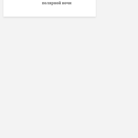
полярной ночи
World of W