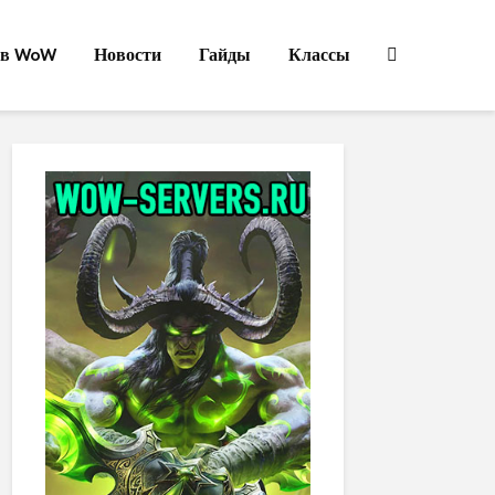
ов WoW
Новости
Гайды
Классы