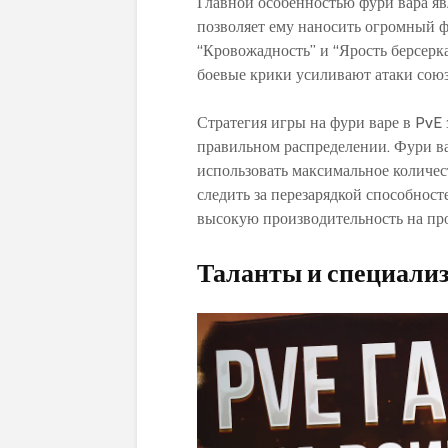
Главной особенностью фури вара яв
позволяет ему наносить огромный ф
“Кровожадность” и “Ярость берсерка
боевые крики усиливают атаки союз
Стратегия игры на фури варе в PvE 
правильном распределении. Фури ва
использовать максимальное количе
следить за перезарядкой способност
высокую производительность на пр
Таланты и специали