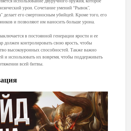
ляется использование двуручного оружия, которое
World of Warcraft
Warcraft Legion
изический урон. Сочетание умений “Рывок”,
” делает его смертоносным убийцей. Кроме того, его
ников и позволяют им наносить больше урона.
заключается в постоянной генерации ярости и ее
р должен контролировать свою ярость, чтобы
ство высокоуронных способностей. Также важно
ей и использовать их вовремя, чтобы поддерживать
отяжении всей битвы.
зация