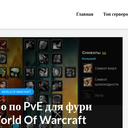
Главная
Топ сервер
WORLD OF WARCRAFT
о по PvE для фури
orld Of Warcraft