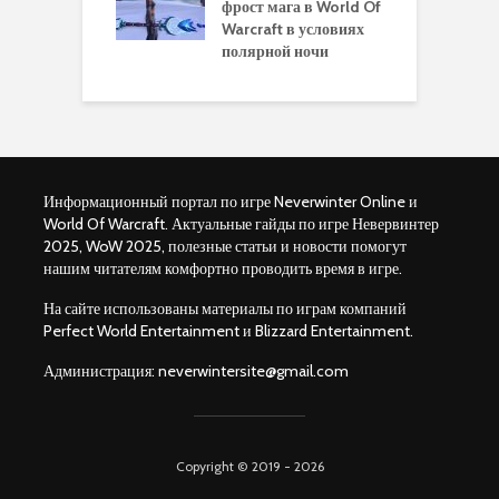
ры для
фрост мага в World Of
А
ков в World of
Warcraft в условиях
п
aft Legion
полярной ночи
W
Информационный портал по игре Neverwinter Online и
World Of Warcraft. Актуальные гайды по игре Невервинтер
2025, WoW 2025, полезные статьи и новости помогут
нашим читателям комфортно проводить время в игре.
На сайте использованы материалы по играм компаний
Perfect World Entertainment и Blizzard Entertainment.
Администрация:
neverwintersite@gmail.com
Copyright © 2019 - 2026