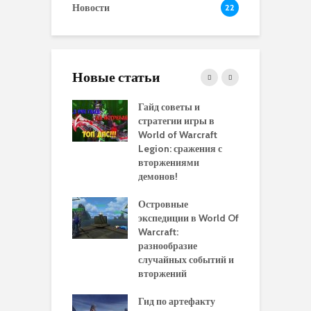
Новости
22
Новые статьи
 и сравнение
Гайд советы и
P
 моделей
стратегии игры в
в
нажей в WoW
World of Warcraft
с
rds of Draenor
Legion: сражения с
вторжениями
О
ыбрать
демонов!
р
альную
и
ровку на 110
Островные
м
 в World Of
экспедиции в World Of
W
ft Legion:
Warcraft:
в
ные советы и
разнообразие
д
ендации
случайных событий и
э
вторжений
одство по
П
чению питомца
Гид по артефакту
п