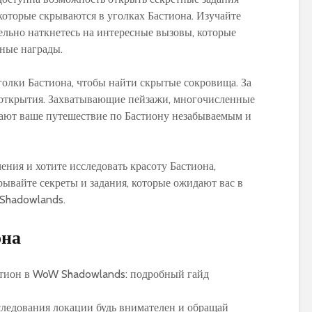
World of Warcraft
Warcraft Legion
которые скрываются в уголках Бастиона. Изучайте
ельно наткнетесь на интересные вызовы, которые
ные награды.
уголки Бастиона, чтобы найти скрытые сокровища. За
открытия. Захватывающие пейзажи, многочисленные
лают ваше путешествие по Бастиону незабываемым и
ния и хотите исследовать красоту Бастиона,
рывайте секреты и задания, которые ожидают вас в
Shadowlands.
она
сследования локации будь внимателен и обращай