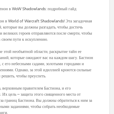
н в World of Warcraft Shadowlands! Эта загадочная
й, которые вы должны разгадать, чтобы достичь
уши великих героев отправляются после смерти, чтобы
 своем пути к искуплению.
е этой необъятной области, раскрытие тайн ее
аний, которые ожидают вас на каждом шагу. Бастион
, с его небесными садами, золотыми городами и
ниями. Однако, за этой идиллией кроются сильные
 решить, чтобы преуспеть.
, верховным правителем Бастиона, и его
Их цель – защита этого священного места от
з-за границ Бастиона. Вы должны обратиться к ним за
зными заданиями, чтобы собрать необходимые
виги.