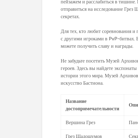
пейзажем и расслабиться в тишине.
отправиться на исследование Грез Ш
секретах.
Для тех, кто любит соревнования и 
с другими игроками в PvP-битвах. В
можете получить славу и награды.
Не забудьте посетить Музей Архивов
героев. Здесь вы найдете экспонат
истории этого мира. Музей Архивов 
искусство Бастиона.
Название
Опи
достопримечательности
Вершина Грез
Пан
Грез Шадошумов
Секр