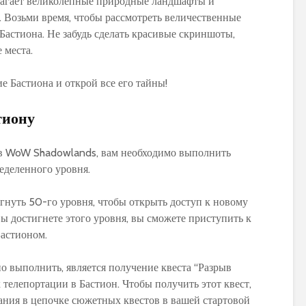
длагает великолепные природные ландшафты и
. Возьми время, чтобы рассмотреть величественные
Бастиона. Не забудь сделать красивые скриншоты,
 места.
ие Бастиона и открой все его тайны!
тиону
 в WoW Shadowlands, вам необходимо выполнить
еделенного уровня.
гнуть 50-го уровня, чтобы открыть доступ к новому
ы достигнете этого уровня, вы сможете приступить к
Бастионом.
о выполнить, является получение квеста “Разрыв
к телепортации в Бастион. Чтобы получить этот квест,
ния в цепочке сюжетных квестов в вашей стартовой