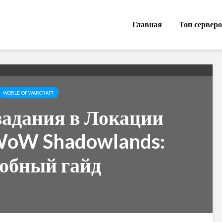
Главная
Топ сервер
WORLD OF WARCRAFT
задания в Локации
WoW Shadowlands:
обный гайд