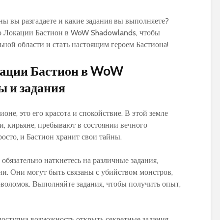
ны вы разгадаете и какие задания вы выполняете?
о Локации Бастион в WoW Shadowlands, чтобы
ьной области и стать настоящим героем Бастиона!
PvP гайд по ММ ханту
Обзор и сравне
в World of Warcraft:
новых моделей
кации Бастион в WoW
стратегии и тактики
персонажей в 
ы и задания
Warlords of Dr
Обновленное
руководство по
Как выбрать
тионе, это его красота и спокойствие. В этой земле
использованию
оптимальную
ли, кирьяне, пребывают в состоянии вечного
макросов для воина в
экипировку на 1
World of Warcraft:
уровне в World 
росто, и Бастион хранит свои тайны.
выбор лучших команд
Warcraft Legion
для максимальной
полезные совет
обязательно наткнетесь на различные задания,
эффективности
рекомендации
и. Они могут быть связаны с убийством монстров,
воломок. Выполняйте задания, чтобы получить опыт,
Путеводитель по
Руководство по
перемещению по
приручению пи
Азероту: как
Пантеры для
передвигаться в игре
охотников в Wor
доступна возможность открыть секретные задания