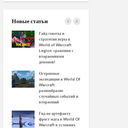
Новые статьи
ние
Гайд советы и
PvP гайд п
стратегии игры в
в World of 
WoW
World of Warcraft
стратегии 
aenor
Legion: сражения с
вторжениями
Обновленн
демонов!
руководств
использов
10
Островные
макросов д
Of
экспедиции в World Of
World of Wa
:
Warcraft:
выбор луч
ы и
разнообразие
для макси
случайных событий и
эффективн
вторжений
Путеводите
томца
Гид по артефакту
перемещен
фрост мага в World Of
Азероту: к
ld of
Warcraft в условиях
передвигат