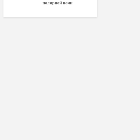
полярной ночи
World of W