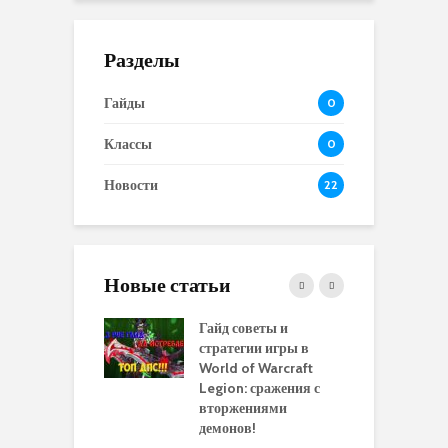
Разделы
Гайды
0
Классы
0
Новости
22
Новые статьи
 и сравнение
Гайд советы и
P
 моделей
стратегии игры в
в
нажей в WoW
World of Warcraft
с
rds of Draenor
Legion: сражения с
вторжениями
О
ыбрать
демонов!
р