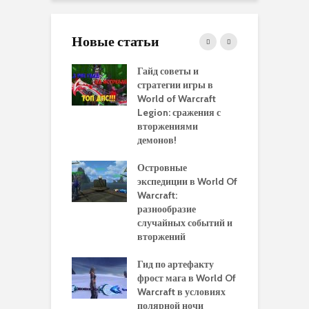
Новые статьи
 и сравнение
Гайд советы и
P
 моделей
стратегии игры в
в
нажей в WoW
World of Warcraft
с
rds of Draenor
Legion: сражения с
вторжениями
О
ыбрать
демонов!
р
альную
и
ровку на 110
Островные
м
 в World Of
экспедиции в World Of
W
ft Legion:
Warcraft:
в
ные советы и
разнообразие
д
ендации
случайных событий и
э
вторжений
одство по
П
чению питомца
Гид по артефакту
п
ры для
фрост мага в World Of
А
ков в World of
Warcraft в условиях
п
aft Legion
полярной ночи
W