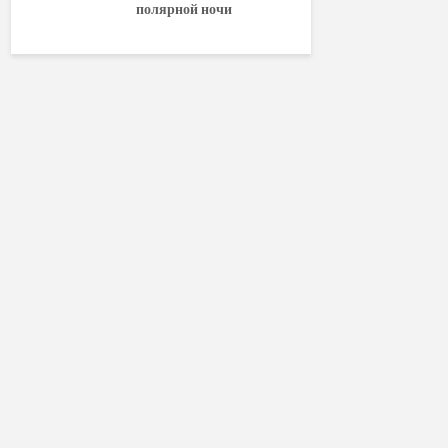
полярной ночи
World of W