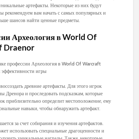
 уникальные артефакты. Некоторые из них будут
ы рекомендуем вам начать с самых популярных и
льше шансов найти ценные предметы.
ии Археология в World Of
PvP гайд по ММ ханту
Обзор и сравне
в World of Warcraft:
новых моделей
f Draenor
стратегии и тактики
персонажей в 
Warlords of Dr
Обновленное
руководство по
Как выбрать
использованию
оптимальную
макросов для воина в
экипировку на 1
воссоздать древние артефакты. Для этого игрок
World of Warcraft:
уровне в World 
выбор лучших команд
Warcraft Legion
ны Дренора и проследовать подсказкам, которые
для максимальной
полезные совет
грок приблизительно определит местоположение, ему
эффективности
рекомендации
ональные навыки, чтобы обнаружить артефакт.
Путеводитель по
Руководство по
ется за счет собирания и изучения артефактов.
перемещению по
приручению пи
Азероту: как
Пантеры для
может использовать специальные драгоценности и
передвигаться в игре
охотников в Wor
получить уникальные награды. Также, некоторые