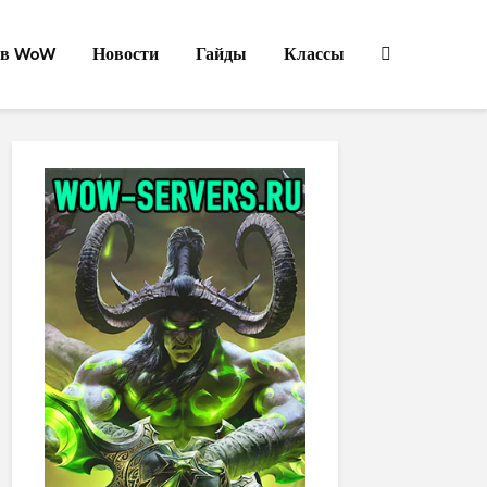
ов WoW
Новости
Гайды
Классы