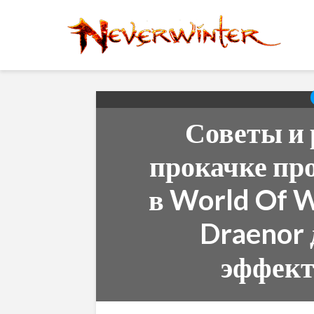
Советы и 
прокачке пр
в World Of W
Draenor
эффект