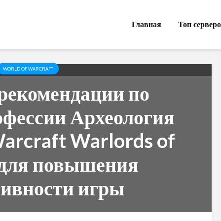
Главная
Топ сервер
WORLD OF WARCRAFT
рекомендации по
офессии Археология
arcraft Warlords of
 для повышения
ивности игры