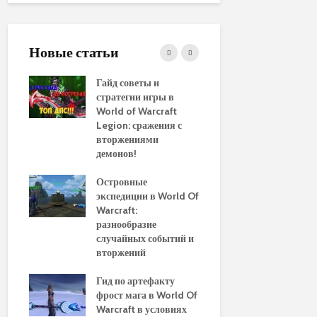
Новые статьи
ние
Гайд советы и
PvP гайд п
стратегии игры в
в World of 
WoW
World of Warcraft
стратегии 
aenor
Legion: сражения с
вторжениями
Обновленн
демонов!
руководств
использов
10
Островные
макросов д
Of
экспедиции в World Of
World of Wa
:
Warcraft:
выбор луч
ы и
разнообразие
для макси
случайных событий и
эффективн
вторжений
Путеводите
томца
Гид по артефакту
перемещен
фрост мага в World Of
Азероту: к
ld of
Warcraft в условиях
передвигат