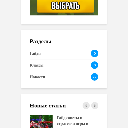
Разделы
Гайды
0
Классы
0
Новости
22
Новые статьи
 и сравнение
Гайд советы и
P
 моделей
стратегии игры в
в