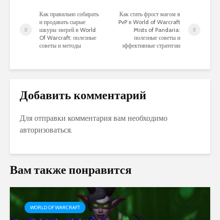
Как правильно собирать
Как стать фрост магом в
и продавать сырые
PvP в World of Warcraft
шкуры зверей в World
Mists of Pandaria:
Of Warcraft: полезные
полезные советы и
советы и методы
эффективные стратегии
Добавить комментарий
Для отправки комментария вам необходимо
авторизоваться
.
Вам также понравится
WORLD OF WARCRAFT