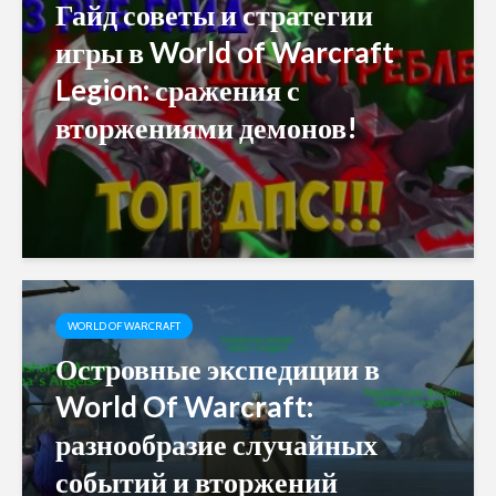
Гайд советы и стратегии
игры в World of Warcraft
Legion: сражения с
вторжениями демонов!
WORLD OF WARCRAFT
Островные экспедиции в
World Of Warcraft:
разнообразие случайных
событий и вторжений