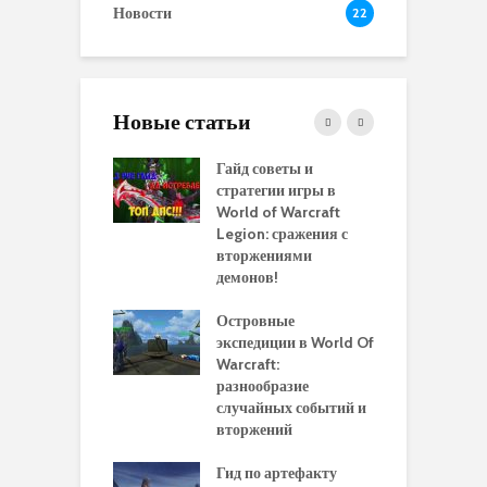
Новости
22
Новые статьи
 и сравнение
Гайд советы и
P
 моделей
стратегии игры в
в
нажей в WoW
World of Warcraft
с
rds of Draenor
Legion: сражения с
вторжениями
О
ыбрать
демонов!
р
альную
и
ровку на 110
Островные
м
 в World Of
экспедиции в World Of
W
ft Legion:
Warcraft:
в
ные советы и
разнообразие
д
ендации
случайных событий и
э
вторжений
одство по
П
чению питомца
Гид по артефакту
п