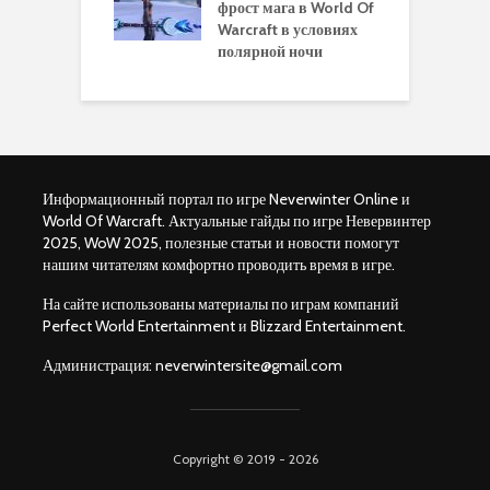
ры для
фрост мага в World Of
А
ков в World of
Warcraft в условиях
п
aft Legion
полярной ночи
W
Информационный портал по игре Neverwinter Online и
World Of Warcraft. Актуальные гайды по игре Невервинтер
2025, WoW 2025, полезные статьи и новости помогут
нашим читателям комфортно проводить время в игре.
На сайте использованы материалы по играм компаний
Perfect World Entertainment и Blizzard Entertainment.
Администрация:
neverwintersite@gmail.com
Copyright © 2019 - 2026