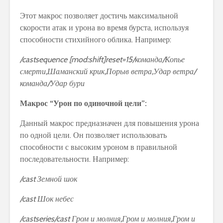
Этот макрос позволяет достичь максимальной
скорости атак и урона во время бурста, используя
способности стихийного облика. Например:
/castsequence [mod:shift]reset=15/команда/Копье
смерти,Шаманский крик,Порыв ветра,Удар ветра/
команда/Удар бури
Макрос “Урон по одиночной цели”:
Данный макрос предназначен для повышения урона
по одной цели. Он позволяет использовать
способности с высоким уроном в правильной
последовательности. Например:
/cast Земной шок
/cast Шок небес
/castseries/cast Гром и молния,Гром и молния,Гром и