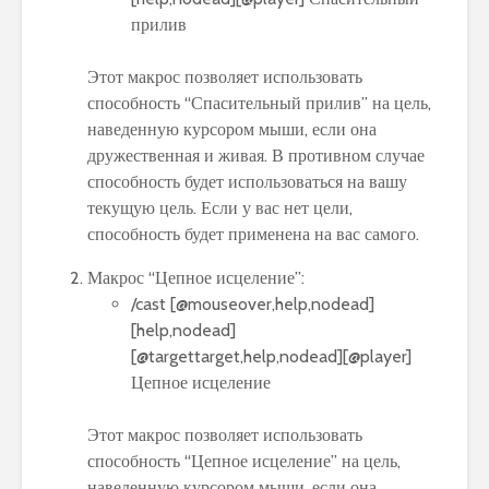
прилив
Этот макрос позволяет использовать
способность “Спасительный прилив” на цель,
наведенную курсором мыши, если она
дружественная и живая. В противном случае
способность будет использоваться на вашу
текущую цель. Если у вас нет цели,
способность будет применена на вас самого.
Макрос “Цепное исцеление”:
/cast [@mouseover,help,nodead]
[help,nodead]
[@targettarget,help,nodead][@player]
Цепное исцеление
Этот макрос позволяет использовать
способность “Цепное исцеление” на цель,
наведенную курсором мыши, если она