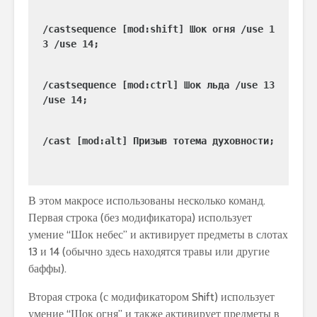
/castsequence [mod:shift] Шок огня /use 1
3 /use 14;
/castsequence [mod:ctrl] Шок льда /use 13 
/use 14;
/cast [mod:alt] Призыв тотема духовности;
В этом макросе использованы несколько команд.
Первая строка (без модификатора) использует
умение “Шок небес” и активирует предметы в слотах
13 и 14 (обычно здесь находятся травы или другие
баффы).
Вторая строка (с модификатором Shift) использует
умение “Шок огня” и также активирует предметы в